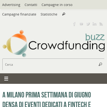
Vai
Advertising
Contatti
Campagne in corso
al
Cerca:
contenuto
Campagne finanziate
Statistiche
Cerca
C
Cerc
A Milano prima settimana di Giugno
densa di eventi dedicati a Fintech e