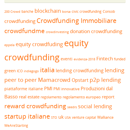
blockchain
banche
borsa
civic crowdfunding
Consob
200 Crowd
Crowdfunding Immobiliare
crowdfunding
crowdfundme
donation crowdfunding
crowdinvesting
equity
equity crowdfuding
eppela
crowdfunding
Fintech
eventi
funded
evidenza-2018
italia
lending
lending crowdfunding
green
ICO
indiegogo
peer to peer
Mamacrowd
p2p lending
Opstart
Produzioni dal
PMI
piattaforme italiane
PMI innovative
Basso
real estate
report
regolamento europeo
regolamento
reward crowdfunding
social lending
seedrs
startup italiane
uk
venture capital
Walliance
USA
STO
WeAreStarting