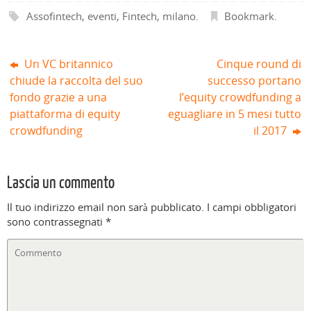
o
r
e
s
r
r
Assofintech
,
eventi
,
Fintech
,
milano
.
Bookmark
.
v
a
s
t
a
a
a
)
t
r
)
)
f
r
a
i
a
)
n
)
e
Un VC britannico
Cinque round di
s
t
chiude la raccolta del suo
successo portano
r
a
fondo grazie a una
l’equity crowdfunding a
)
piattaforma di equity
eguagliare in 5 mesi tutto
crowdfunding
il 2017
Lascia un commento
Il tuo indirizzo email non sarà pubblicato.
I campi obbligatori
sono contrassegnati
*