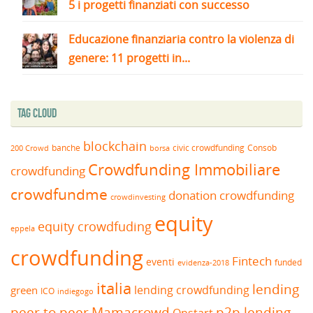
5 i progetti finanziati con successo
Educazione finanziaria contro la violenza di
genere: 11 progetti in...
Tag Cloud
blockchain
banche
borsa
civic crowdfunding
Consob
200 Crowd
Crowdfunding Immobiliare
crowdfunding
crowdfundme
donation crowdfunding
crowdinvesting
equity
equity crowdfuding
eppela
crowdfunding
Fintech
eventi
funded
evidenza-2018
italia
lending
lending crowdfunding
green
ICO
indiegogo
peer to peer
Mamacrowd
p2p lending