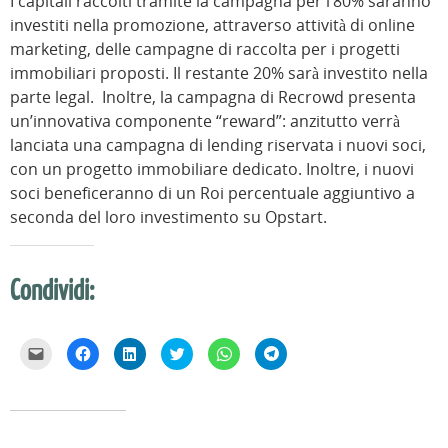
I capitali raccolti tramite la campagna per l’80% saranno
investiti nella promozione, attraverso attività di online
marketing, delle campagne di raccolta per i progetti
immobiliari proposti. Il restante 20% sarà investito nella
parte legal. Inoltre, la campagna di Recrowd presenta
un’innovativa componente “reward”: anzitutto verrà
lanciata una campagna di lending riservata i nuovi soci,
con un progetto immobiliare dedicato. Inoltre, i nuovi
soci beneficeranno di un Roi percentuale aggiuntivo a
seconda del loro investimento su Opstart.
Condividi:
F
F
F
F
F
F
a
a
a
a
a
a
i
i
i
i
i
i
c
c
c
c
c
c
l
l
l
l
l
l
i
i
i
i
i
i
c
c
c
c
c
c
p
p
q
q
p
p
e
e
u
u
e
e