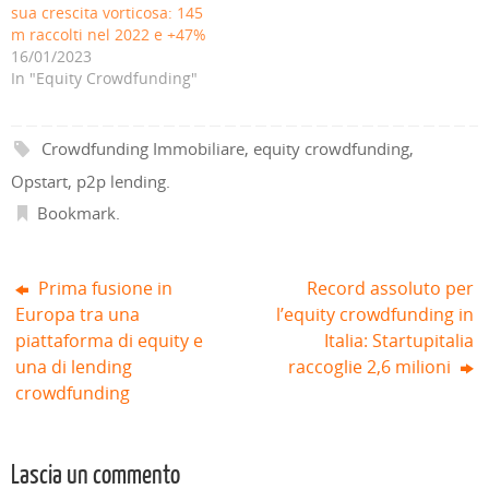
e
v
n
u
v
v
sua crescita vorticosa: 145
i
a
u
o
a
a
m raccolti nel 2022 e +47%
n
f
o
v
f
f
u
i
v
a
i
i
16/01/2023
n
n
a
f
n
n
a
e
f
i
e
e
In "Equity Crowdfunding"
n
s
i
n
s
s
u
t
n
e
t
t
o
r
e
s
r
r
v
a
s
t
a
a
a
)
t
r
)
)
Crowdfunding Immobiliare
,
equity crowdfunding
,
f
r
a
i
a
)
n
)
Opstart
,
p2p lending
.
e
s
Bookmark
.
t
r
a
)
Prima fusione in
Record assoluto per
Europa tra una
l’equity crowdfunding in
piattaforma di equity e
Italia: Startupitalia
una di lending
raccoglie 2,6 milioni
crowdfunding
Lascia un commento