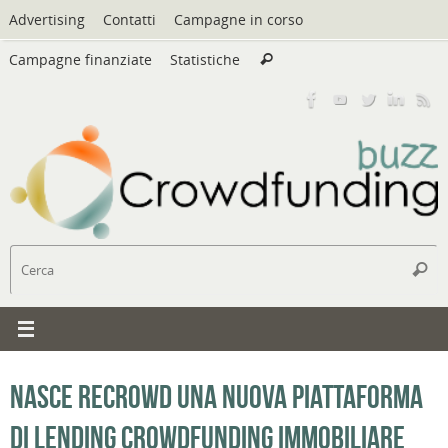
Vai
Advertising
Contatti
Campagne in corso
al
Cerca:
contenuto
Campagne finanziate
Statistiche
Cerca
C
Cerc
Nasce Recrowd una nuova piattaforma
di lending crowdfunding immobiliare