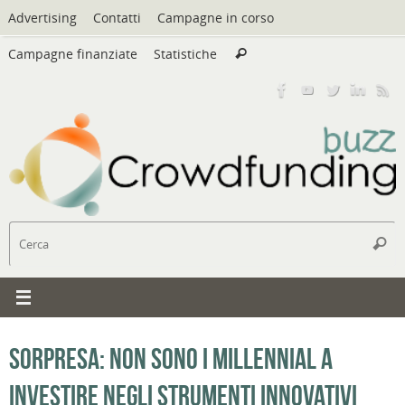
Vai
Advertising
Contatti
Campagne in corso
al
Cerca:
contenuto
Campagne finanziate
Statistiche
Cerca
C
Cerc
Sorpresa: non sono i Millennial a
investire negli strumenti innovativi