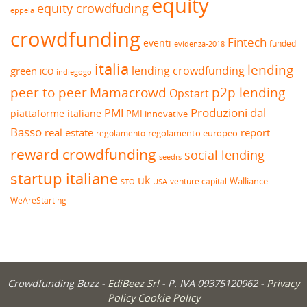
equity
equity crowdfuding
eppela
crowdfunding
Fintech
eventi
funded
evidenza-2018
italia
lending
lending crowdfunding
green
ICO
indiegogo
peer to peer
Mamacrowd
p2p lending
Opstart
Produzioni dal
PMI
piattaforme italiane
PMI innovative
Basso
real estate
report
regolamento europeo
regolamento
reward crowdfunding
social lending
seedrs
startup italiane
uk
venture capital
Walliance
USA
STO
WeAreStarting
Crowdfunding Buzz -
EdiBeez Srl
- P. IVA 09375120962 -
Privacy
Policy
Cookie Policy