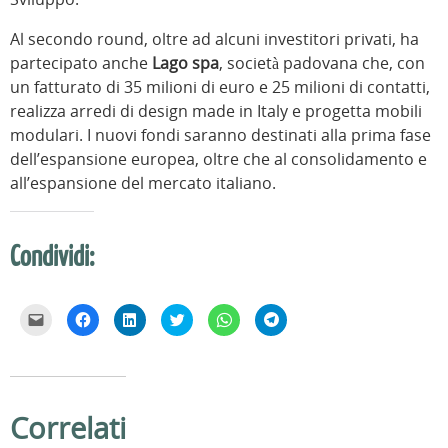
Al secondo round, oltre ad alcuni investitori privati, ha
partecipato anche
Lago spa
, società padovana che, con
un fatturato di 35 milioni di euro e 25 milioni di contatti,
realizza arredi di design made in Italy e progetta mobili
modulari. I nuovi fondi saranno destinati alla prima fase
dell’espansione europea, oltre che al consolidamento e
all’espansione del mercato italiano.
Condividi:
F
F
F
F
F
F
a
a
a
a
a
a
i
i
i
i
i
i
c
c
c
c
c
c
l
l
l
l
l
l
i
i
i
i
i
i
c
c
c
c
c
c
p
p
q
q
p
p
e
e
u
u
e
e
Correlati
r
r
i
i
r
r
i
c
p
p
c
c