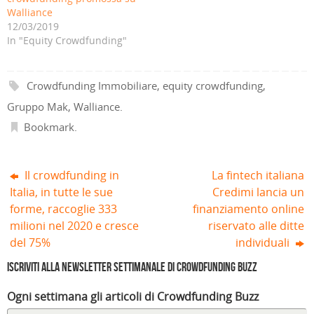
u
i
v
a
i
i
Walliance
n
n
a
f
n
n
a
e
f
i
e
e
12/03/2019
n
s
i
n
s
s
In "Equity Crowdfunding"
u
t
n
e
t
t
o
r
e
s
r
r
v
a
s
t
a
a
a
)
t
r
)
)
f
r
a
i
a
)
Crowdfunding Immobiliare
,
equity crowdfunding
,
n
)
e
Gruppo Mak
,
Walliance
.
s
t
r
Bookmark
.
a
)
Il crowdfunding in
La fintech italiana
Italia, in tutte le sue
Credimi lancia un
forme, raccoglie 333
finanziamento online
milioni nel 2020 e cresce
riservato alle ditte
del 75%
individuali
Iscriviti alla Newsletter settimanale di Crowdfunding Buzz
Ogni settimana gli articoli di Crowdfunding Buzz