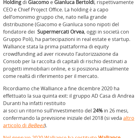
Holding
di
Giacomo
e
Gianluca Bertoldi
, rispettivamente
CEO e Chief Project Office. La holding è a capo
dell’omonimo gruppo che, nato nella grande
distribuzione (Giacomo e Gianluca sono nipoti del
fondatore dei
Supermercati Orvea
, oggi in società con
Gruppo Poli), ha partecipazioni in real estate e startup.
Walliance stata la prima piattaforma di equity
crowdfunding ad aver ricevuto l’autorizzazione da
Consob per la raccolta di capitali di rischio destinati a
progetti immobiliari online, e si posiziona attualmente
come realtà di riferimento per il mercato.
Ricordiamo che Walliance a fine dicembre 2020 ha
effettuato la sua quinta exit: il gruppo AD Casa di Andrea
Duranti ha infatti restituito
ai soci un ritorno sull’investimento del
24%
in 26 mesi,
confermando la previsione iniziale del 2018 (si veda
altro
articolo di
BeBeez
).
Nel gennaio 2020 Walliance ha costituito
Walliance