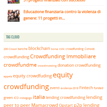
Educazione finanziaria contro la violenza di
genere: 11 progetti in...
Tag Cloud
blockchain
banche
borsa
civic crowdfunding
Consob
200 Crowd
Crowdfunding Immobiliare
crowdfunding
crowdfundme
donation crowdfunding
crowdinvesting
equity
equity crowdfuding
eppela
crowdfunding
Fintech
eventi
funded
evidenza-2018
italia
lending
lending crowdfunding
green
ICO
indiegogo
peer to peer
Mamacrowd
p2p lending
Opstart