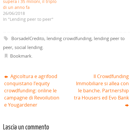
supera i 35 milioni, il triplo
i
a
u
o
a
a
di un anno fa
n
f
o
v
f
f
u
i
v
a
i
i
26/06/2018
n
n
a
f
n
n
a
e
f
i
e
e
In "Lending peer to peer"
n
s
i
n
s
s
u
t
n
e
t
t
o
r
e
s
r
r
v
a
s
t
a
a
a
)
t
r
)
)
BorsadelCredito
,
lending crowdfunding
,
lending peer to
f
r
a
i
a
)
n
)
peer
,
social lending
.
e
s
Bookmark
.
t
r
a
)
Agicoltura e agrifood
Il Crowdfunding
conquistano l’equity
Immobiliare si allea con
crowdfunding: online le
le banche. Partnership
campagne di Revoilution
tra Housers ed Evo Bank
e Yougardener
Lascia un commento