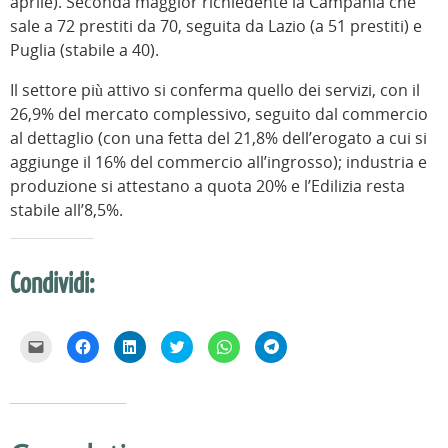
aprile). Seconda maggior richiedente la Campania che
sale a 72 prestiti da 70, seguita da Lazio (a 51 prestiti) e
Puglia (stabile a 40).
Il settore più attivo si conferma quello dei servizi, con il
26,9% del mercato complessivo, seguito dal commercio
al dettaglio (con una fetta del 21,8% dell’erogato a cui si
aggiunge il 16% del commercio all’ingrosso); industria e
produzione si attestano a quota 20% e l’Edilizia resta
stabile all’8,5%.
Condividi:
F
F
F
F
F
F
a
a
a
a
a
a
i
i
i
i
i
i
c
c
c
c
c
c
l
l
l
l
l
l
i
i
i
i
i
i
c
c
c
c
c
c
p
p
q
q
p
p
e
e
u
u
e
e