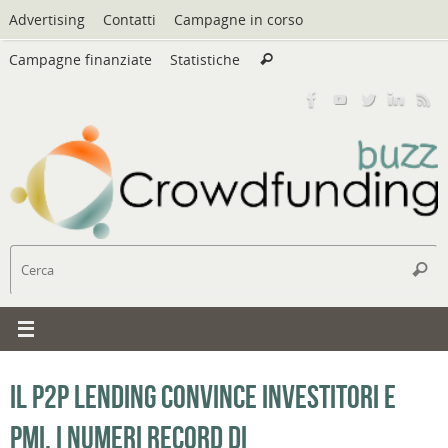
Vai
Advertising
Contatti
Campagne in corso
al
Cerca:
contenuto
Campagne finanziate
Statistiche
Cerca
C
Cerc
Il P2P lending convince investitori e
PMI. I numeri record di