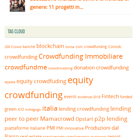
genere: 11 progetti in...
Tag Cloud
blockchain
banche
borsa
civic crowdfunding
Consob
200 Crowd
Crowdfunding Immobiliare
crowdfunding
crowdfundme
donation crowdfunding
crowdinvesting
equity
equity crowdfuding
eppela
crowdfunding
Fintech
eventi
funded
evidenza-2018
italia
lending
lending crowdfunding
green
ICO
indiegogo
peer to peer
Mamacrowd
p2p lending
Opstart
Produzioni dal
PMI
piattaforme italiane
PMI innovative
Basso
real estate
report
regolamento europeo
regolamento