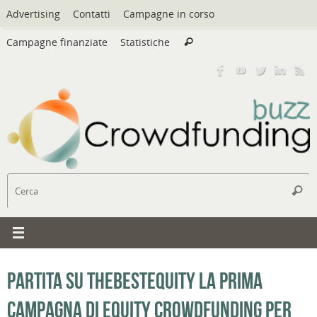
Vai
Advertising
Contatti
Campagne in corso
al
Cerca:
contenuto
Campagne finanziate
Statistiche
Cerca
C
Cerc
Partita su TheBestEquity la prima
campagna di equity crowdfunding per