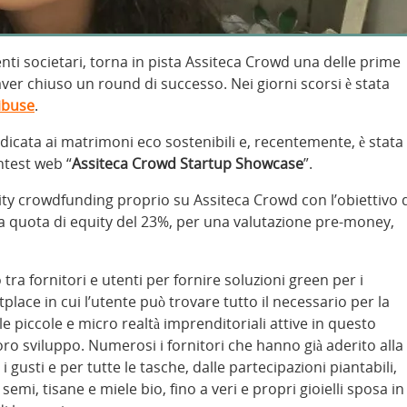
ti societari, torna in pista Assiteca Crowd una delle prime
ver chiuso un round di successo. Nei giorni scorsi è stata
hibuse
.
dicata ai matrimoni eco sostenibili e, recentemente, è stata
ntest web “
Assiteca Crowd Startup Showcase
”.
ty crowdfunding proprio su Assiteca Crowd con l’obiettivo 
a quota di equity del 23%, per una valutazione pre-money,
 tra fornitori e utenti per fornire soluzioni green per i
tplace in cui l’utente può trovare tutto il necessario per la
e piccole e micro realtà imprenditoriali attive in questo
ro sviluppo. Numerosi i fornitori che hanno già aderito alla
i gusti e per tutte le tasche, dalle partecipazioni piantabili,
emi, tisane e miele bio, fino a veri e propri gioielli sposa in