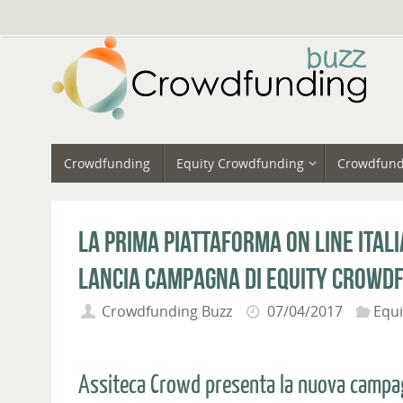
Vai
al
contenuto
Vai
Crowdfunding
Equity Crowdfunding
Crowdfund
al
contenuto
La prima piattaforma on line itali
lancia campagna di equity crowd
Crowdfunding Buzz
07/04/2017
Equ
Assiteca Crowd presenta la nuova campag