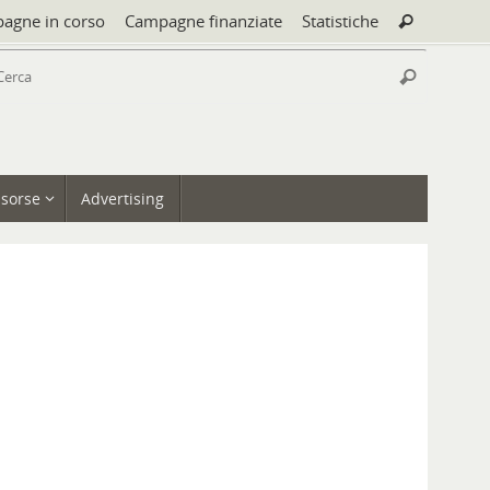
Cerca:
agne in corso
Campagne finanziate
Statistiche
Cerca
Cerca:
Cerca
isorse
Advertising