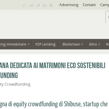
Advertising
Contatti
Camp
ing Immobiliare
P2P Lending
Blockchain
Altro
R
ana dedicata ai matrimoni eco sostenibili
funding
ity Crowdfunding
na di equity crowdfunding di Shibuse, startup che