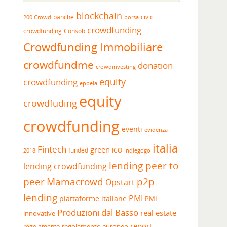
blockchain
banche
borsa
civic
200 Crowd
crowdfunding
crowdfunding
Consob
Crowdfunding Immobiliare
crowdfundme
donation
crowdinvesting
equity
crowdfunding
eppela
equity
crowdfuding
crowdfunding
eventi
evidenza-
italia
Fintech
green
funded
ICO
2018
indiegogo
lending peer to
lending crowdfunding
peer
Mamacrowd
p2p
Opstart
lending
PMI
piattaforme italiane
PMI
Produzioni dal Basso
real estate
innovative
report
regolamento europeo
regolamento