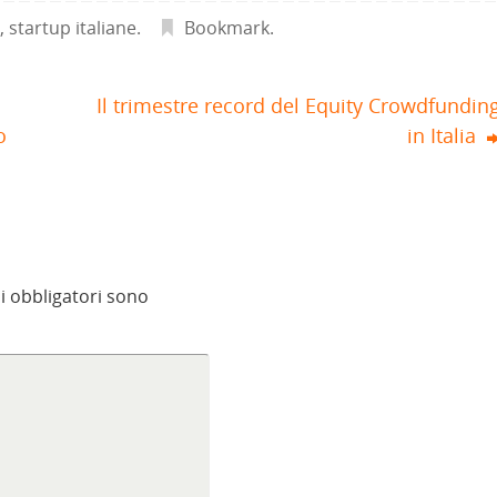
n
,
startup italiane
.
Bookmark
.
Il trimestre record del Equity Crowdfundin
o
in Italia
i obbligatori sono