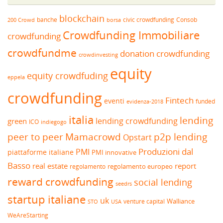
blockchain
banche
borsa
civic crowdfunding
Consob
200 Crowd
Crowdfunding Immobiliare
crowdfunding
crowdfundme
donation crowdfunding
crowdinvesting
equity
equity crowdfuding
eppela
crowdfunding
Fintech
eventi
funded
evidenza-2018
italia
lending
lending crowdfunding
green
ICO
indiegogo
peer to peer
Mamacrowd
p2p lending
Opstart
Produzioni dal
PMI
piattaforme italiane
PMI innovative
Basso
real estate
report
regolamento europeo
regolamento
reward crowdfunding
social lending
seedrs
startup italiane
uk
venture capital
Walliance
USA
STO
WeAreStarting