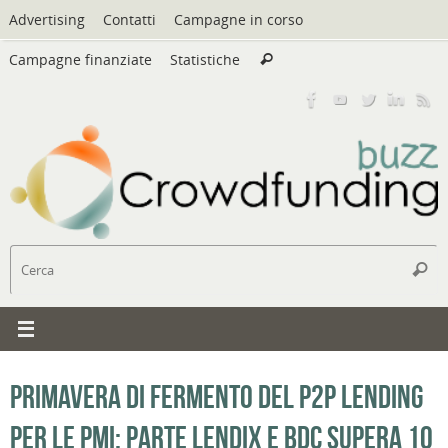
Vai
Advertising
Contatti
Campagne in corso
al
Cerca:
contenuto
Campagne finanziate
Statistiche
Cerca
C
Cerc
Primavera di fermento del P2P lending
per le PMI: parte Lendix e BdC supera 10