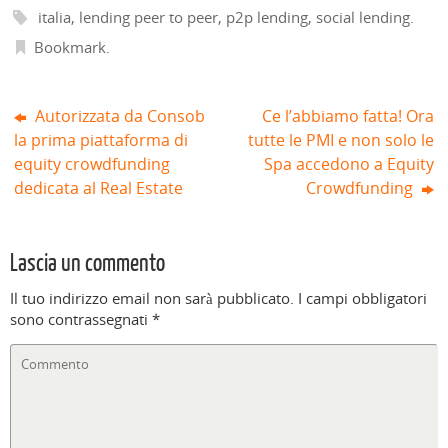
a
)
t
r
)
)
italia
,
lending peer to peer
,
p2p lending
,
social lending
.
f
r
a
i
a
)
n
)
Bookmark
.
e
s
t
r
a
Autorizzata da Consob
Ce l’abbiamo fatta! Ora
)
la prima piattaforma di
tutte le PMI e non solo le
equity crowdfunding
Spa accedono a Equity
dedicata al Real Estate
Crowdfunding
Lascia un commento
Il tuo indirizzo email non sarà pubblicato.
I campi obbligatori
sono contrassegnati
*