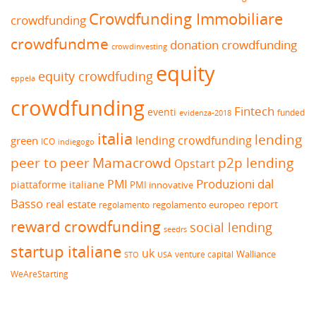
Crowdfunding Immobiliare
crowdfunding
crowdfundme
donation crowdfunding
crowdinvesting
equity
equity crowdfuding
eppela
crowdfunding
Fintech
eventi
funded
evidenza-2018
italia
lending
lending crowdfunding
green
ICO
indiegogo
peer to peer
Mamacrowd
p2p lending
Opstart
Produzioni dal
PMI
piattaforme italiane
PMI innovative
Basso
real estate
report
regolamento europeo
regolamento
reward crowdfunding
social lending
seedrs
startup italiane
uk
venture capital
Walliance
USA
STO
WeAreStarting