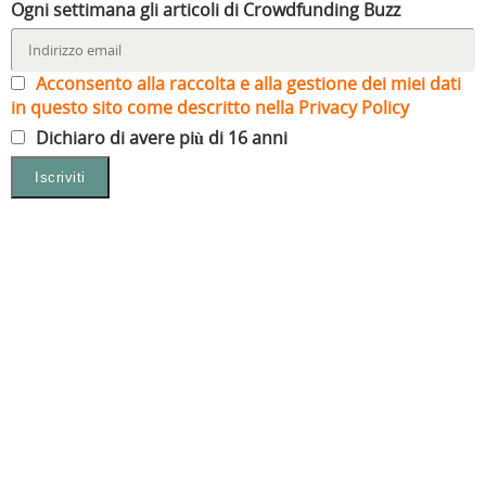
Ogni settimana gli articoli di Crowdfunding Buzz
u
t
n
e
t
t
o
r
e
s
r
r
v
a
s
t
a
a
a
)
t
r
)
)
f
r
a
i
a
)
Acconsento alla raccolta e alla gestione dei miei dati
n
)
e
in questo sito come descritto nella Privacy Policy
s
t
Dichiaro di avere più di 16 anni
r
a
)