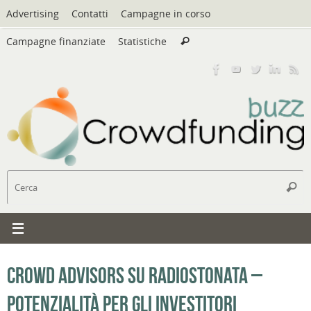
Vai
Advertising
Contatti
Campagne in corso
al
Cerca:
contenuto
Campagne finanziate
Statistiche
Cerca
C
Cerc
Crowd Advisors su RadioStonata –
Potenzialità per gli investitori