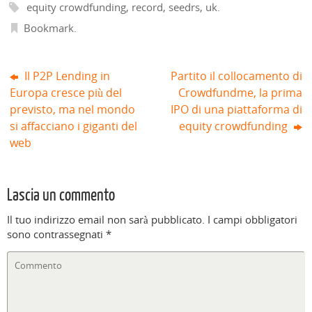
s
equity crowdfunding
,
record
,
seedrs
,
uk
.
t
r
a
Bookmark
.
)
Il P2P Lending in
Partito il collocamento di
Europa cresce più del
Crowdfundme, la prima
previsto, ma nel mondo
IPO di una piattaforma di
si affacciano i giganti del
equity crowdfunding
web
Lascia un commento
Il tuo indirizzo email non sarà pubblicato.
I campi obbligatori
sono contrassegnati
*