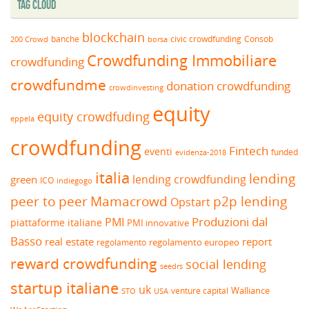
Tag Cloud
blockchain
banche
borsa
civic crowdfunding
Consob
200 Crowd
Crowdfunding Immobiliare
crowdfunding
crowdfundme
donation crowdfunding
crowdinvesting
equity
equity crowdfuding
eppela
crowdfunding
Fintech
eventi
funded
evidenza-2018
italia
lending
lending crowdfunding
green
ICO
indiegogo
peer to peer
Mamacrowd
p2p lending
Opstart
Produzioni dal
PMI
piattaforme italiane
PMI innovative
Basso
real estate
report
regolamento europeo
regolamento
reward crowdfunding
social lending
seedrs
startup italiane
uk
venture capital
Walliance
USA
STO