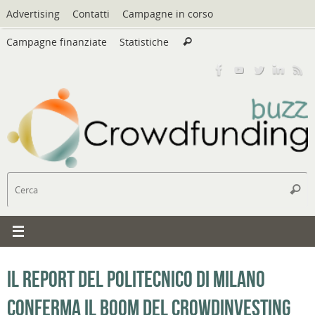
Vai
Advertising
Contatti
Campagne in corso
al
Cerca:
contenuto
Campagne finanziate
Statistiche
Cerca
C
Cerc
Il Report del Politecnico di Milano
conferma il boom del Crowdinvesting