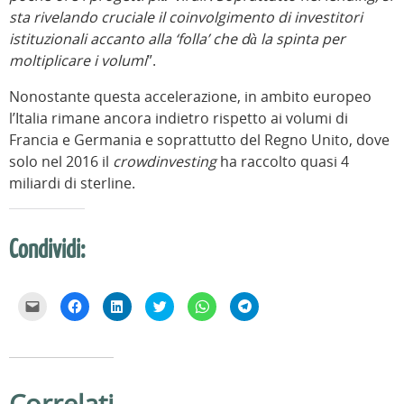
sta rivelando cruciale il coinvolgimento di investitori
istituzionali accanto alla ‘folla’ che dà la spinta per
moltiplicare i volumi
”.
Nonostante questa accelerazione, in ambito europeo
l’Italia rimane ancora indietro rispetto ai volumi di
Francia e Germania e soprattutto del Regno Unito, dove
solo nel 2016 il
crowdinvesting
ha raccolto quasi 4
miliardi di sterline.
Condividi:
F
F
F
F
F
F
a
a
a
a
a
a
i
i
i
i
i
i
c
c
c
c
c
c
l
l
l
l
l
l
i
i
i
i
i
i
c
c
c
c
c
c
p
p
q
q
p
p
e
e
u
u
e
e
Correlati
r
r
i
i
r
r