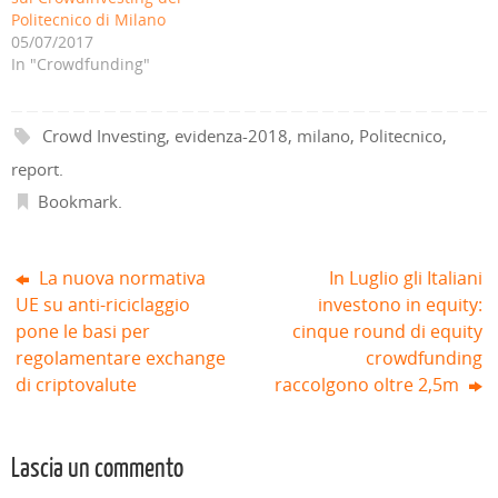
i
a
u
o
a
a
Politecnico di Milano
n
f
o
v
f
f
u
i
v
a
i
i
05/07/2017
n
n
a
f
n
n
a
e
f
i
e
e
In "Crowdfunding"
n
s
i
n
s
s
u
t
n
e
t
t
o
r
e
s
r
r
v
a
s
t
a
a
a
)
t
r
)
)
Crowd Investing
,
evidenza-2018
,
milano
,
Politecnico
,
f
r
a
i
a
)
n
)
report
.
e
s
Bookmark
.
t
r
a
)
La nuova normativa
In Luglio gli Italiani
UE su anti-riciclaggio
investono in equity:
pone le basi per
cinque round di equity
regolamentare exchange
crowdfunding
di criptovalute
raccolgono oltre 2,5m
Lascia un commento