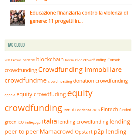
Educazione finanziaria contro la violenza di
genere: 11 progetti in...
Tag Cloud
blockchain
banche
borsa
civic crowdfunding
Consob
200 Crowd
Crowdfunding Immobiliare
crowdfunding
crowdfundme
donation crowdfunding
crowdinvesting
equity
equity crowdfuding
eppela
crowdfunding
Fintech
eventi
funded
evidenza-2018
italia
lending
lending crowdfunding
green
ICO
indiegogo
peer to peer
Mamacrowd
p2p lending
Opstart