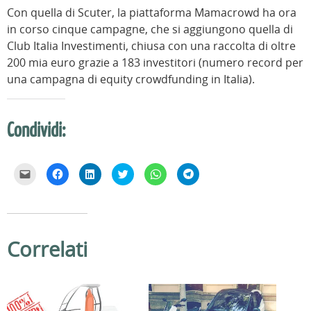
Con quella di Scuter, la piattaforma Mamacrowd ha ora
in corso cinque campagne, che si aggiungono quella di
Club Italia Investimenti, chiusa con una raccolta di oltre
200 mia euro grazie a 183 investitori (numero record per
una campagna di equity crowdfunding in Italia).
Condividi:
F
F
F
F
F
F
a
a
a
a
a
a
i
i
i
i
i
i
c
c
c
c
c
c
l
l
l
l
l
l
i
i
i
i
i
i
c
c
c
c
c
c
p
p
q
q
p
p
e
e
u
u
e
e
Correlati
r
r
i
i
r
r
i
c
p
p
c
c
n
o
e
e
o
o
v
n
r
r
n
n
i
d
c
c
d
d
a
i
o
o
i
i
r
v
n
n
v
v
e
i
d
d
i
i