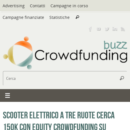
Vai
Advertising
Contatti
Campagne in corso
al
Cerca:
contenuto
Campagne finanziate
Statistiche
Cerca
C
Cerc
Scooter elettrico a tre ruote cerca
150k con equity crowdfunding su