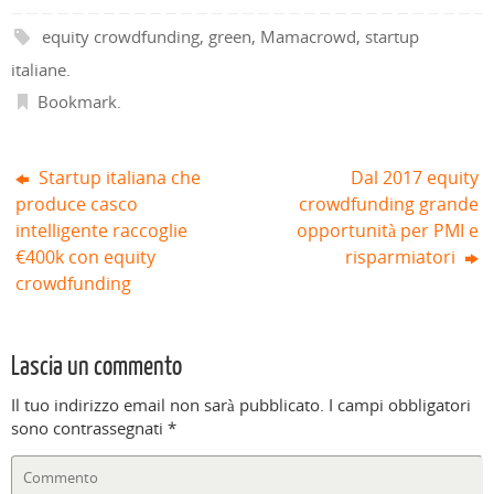
v
a
s
t
a
a
a
)
t
r
)
)
equity crowdfunding
,
green
,
Mamacrowd
,
startup
f
r
a
i
a
)
n
)
italiane
.
e
s
Bookmark
.
t
r
a
)
Startup italiana che
Dal 2017 equity
produce casco
crowdfunding grande
intelligente raccoglie
opportunità per PMI e
€400k con equity
risparmiatori
crowdfunding
Lascia un commento
Il tuo indirizzo email non sarà pubblicato.
I campi obbligatori
sono contrassegnati
*