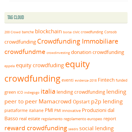
Tag Cloud
blockchain
banche
borsa
civic crowdfunding
Consob
200 Crowd
Crowdfunding Immobiliare
crowdfunding
crowdfundme
donation crowdfunding
crowdinvesting
equity
equity crowdfuding
eppela
crowdfunding
Fintech
eventi
funded
evidenza-2018
italia
lending
lending crowdfunding
green
ICO
indiegogo
peer to peer
Mamacrowd
p2p lending
Opstart
Produzioni dal
PMI
piattaforme italiane
PMI innovative
Basso
real estate
report
regolamento europeo
regolamento
reward crowdfunding
social lending
seedrs