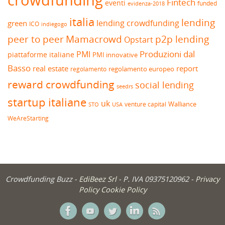
Fintech
eventi
funded
evidenza-2018
italia
lending
lending crowdfunding
green
ICO
indiegogo
peer to peer
Mamacrowd
p2p lending
Opstart
Produzioni dal
PMI
piattaforme italiane
PMI innovative
Basso
real estate
report
regolamento europeo
regolamento
reward crowdfunding
social lending
seedrs
startup italiane
uk
venture capital
Walliance
USA
STO
WeAreStarting
Crowdfunding Buzz -
EdiBeez Srl
- P. IVA 09375120962 -
Privacy
Policy
Cookie Policy