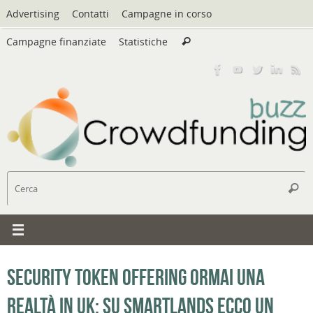
Vai
Advertising
Contatti
Campagne in corso
al
Cerca:
contenuto
Campagne finanziate
Statistiche
Cerca
C
Cerc
Security Token Offering ormai una
realtà in UK: su Smartlands ecco un