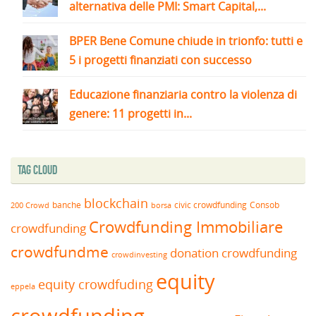
alternativa delle PMI: Smart Capital,...
BPER Bene Comune chiude in trionfo: tutti e
5 i progetti finanziati con successo
Educazione finanziaria contro la violenza di
genere: 11 progetti in...
Tag Cloud
blockchain
banche
borsa
civic crowdfunding
Consob
200 Crowd
Crowdfunding Immobiliare
crowdfunding
crowdfundme
donation crowdfunding
crowdinvesting
equity
equity crowdfuding
eppela
crowdfunding