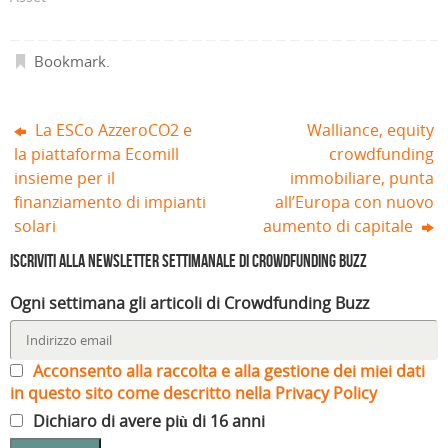
f
r
a
i
a
)
n
)
e
s
Bookmark
.
t
r
a
)
La ESCo AzzeroCO2 e
Walliance, equity
la piattaforma Ecomill
crowdfunding
insieme per il
immobiliare, punta
finanziamento di impianti
all’Europa con nuovo
solari
aumento di capitale
Iscriviti alla Newsletter settimanale di Crowdfunding Buzz
Ogni settimana gli articoli di Crowdfunding Buzz
Acconsento alla raccolta e alla gestione dei miei dati
in questo sito come descritto nella Privacy Policy
Dichiaro di avere più di 16 anni