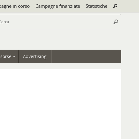
Cerca:
agne in corso
Campagne finanziate
Statistiche
Cerca
Cerca:
Cerca
isorse
Advertising
n