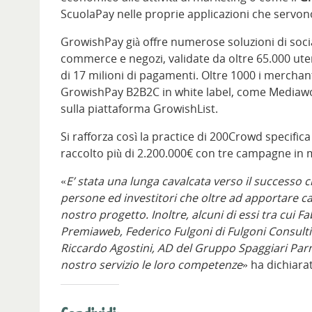
ScuolaPay nelle proprie applicazioni che servono
GrowishPay già offre numerose soluzioni di socia
commerce e negozi, validate da oltre 65.000 uten
di 17 milioni di pagamenti. Oltre 1000 i merchant
GrowishPay B2B2C in white label, come Mediawor
sulla piattaforma GrowishList.
Si rafforza così la practice di 200Crowd specifica
raccolto più di 2.200.000€ con tre campagne in 
«
E’ stata una lunga cavalcata verso il successo
c
persone ed investitori che oltre ad apportare cap
nostro progetto. Inoltre, alcuni di essi tra cui 
Premiaweb, Federico Fulgoni di Fulgoni Consul
Riccardo Agostini, AD del Gruppo Spaggiari Pa
nostro servizio le loro competenze
» ha dichiar