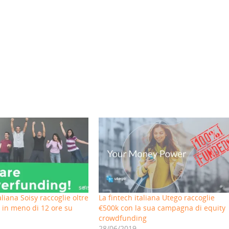
aliana Soisy raccoglie oltre
La fintech italiana Utego raccoglie
 in meno di 12 ore su
€500k con la sua campagna di equity
crowdfunding
28/06/2019