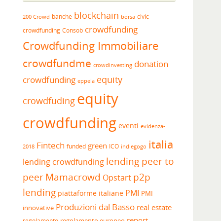
blockchain
banche
borsa
civic
200 Crowd
crowdfunding
crowdfunding
Consob
Crowdfunding Immobiliare
crowdfundme
donation
crowdinvesting
equity
crowdfunding
eppela
equity
crowdfuding
crowdfunding
eventi
evidenza-
italia
Fintech
green
funded
ICO
2018
indiegogo
lending peer to
lending crowdfunding
peer
Mamacrowd
p2p
Opstart
lending
PMI
piattaforme italiane
PMI
Produzioni dal Basso
real estate
innovative
report
regolamento europeo
regolamento