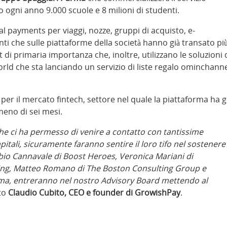
 ogni anno 9.000 scuole e 8 milioni di studenti.
l payments per viaggi, nozze, gruppi di acquisto, e-
ti che sulle piattaforme della società hanno già transato pi
 di primaria importanza che, inoltre, utilizzano le soluzioni 
ld che sta lanciando un servizio di liste regalo ominchann
 per il mercato fintech, settore nel quale la piattaforma ha g
meno di sei mesi.
he ci ha permesso di venire a contatto con tantissime
itali, sicuramente faranno sentire il loro tifo nel sostenere 
Fabio Cannavale di Boost Heroes, Veronica Mariani di
ting, Matteo Romano di The Boston Consulting Group e
rma, entreranno nel nostro Advisory Board mettendo al
ato
Claudio Cubito, CEO e founder di GrowishPay
.