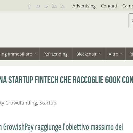
Advertising
Contatti
Camp
ing Immobiliare
P2P Lending
Blockchain
Altro
R
una startup fintech che raccoglie 600k co
ity Crowdfunding
,
Startup
ech GrowishPay raggiunge l’obiettivo massimo del