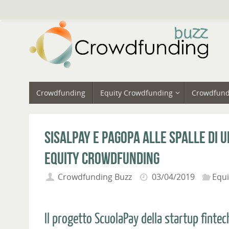
Vai
al
contenuto
Vai
Crowdfunding
Equity Crowdfunding
Crowdfund
al
contenuto
SisalPay e PagoPA alle spalle di 
equity crowdfunding
Crowdfunding Buzz
03/04/2019
Equ
Il progetto ScuolaPay della startup fint