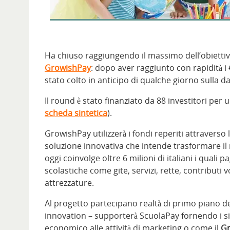
Ha chiuso raggiungendo il massimo dell’obiettiv
GrowishPay
: dopo aver raggiunto con rapidità i
stato colto in anticipo di qualche giorno sulla da
Il round è stato finanziato da 88 investitori per
scheda sintetica
).
GrowishPay utilizzerà i fondi reperiti attravers
soluzione innovativa che intende trasformare il 
oggi coinvolge oltre 6 milioni di italiani i quali
scolastiche come gite, servizi, rette, contributi v
attrezzature.
Al progetto partecipano realtà di primo piano 
innovation – supporterà ScuolaPay fornendo i s
economico alle attività di marketing o come il
Gr