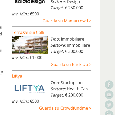
Settore:
Design
Target:
€ 250.000
Inv. Min.:
€500
Guarda su Mamacrowd >
ù
di
Terrazze sui Colli
el
Tipo:
Immobiliare
Settore:
Immobiliare
ià
Target:
€ 300.000
Inv. Min.:
€1.000
Guarda su Brick Up >
il
Liftya
Tipo:
Startup Inn.
Settore:
Health Care
Target:
€ 200.000
Inv. Min.:
€500
Guarda su Crowdfundme >