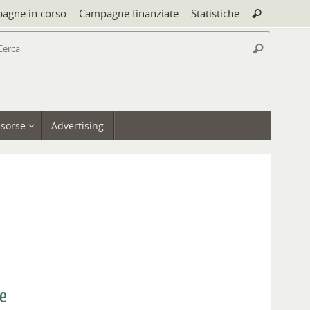
Cerca:
agne in corso
Campagne finanziate
Statistiche
Cerca
Cerca:
Cerca
isorse
Advertising
re