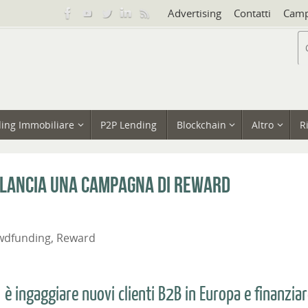
Advertising
Contatti
Camp
ing Immobiliare
P2P Lending
Blockchain
Altro
R
B lancia una campagna di reward
wdfunding
,
Reward
 è ingaggiare nuovi clienti B2B in Europa e finanzia