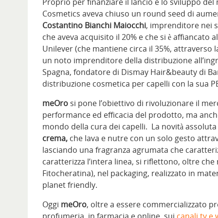
Proprio per finanziare il lancio e lo sviluppo de
Cosmetics aveva chiuso un round seed di aumento
Costantino Bianchi Maiocchi
, imprenditore nei 
che aveva acquisito il 20% e che si è affiancato
Unilever (che mantiene circa il 35%, attraverso 
un noto imprenditore della distribuzione all’ingr
Spagna, fondatore di Dismay Hair&beauty di Ba
distribuzione cosmetica per capelli con la sua PB 
meOro
si pone l’obiettivo di rivoluzionare il me
performance ed efficacia del prodotto, ma anche
mondo della cura dei capelli. La novità assoluta
crema,
che lava e nutre con un solo gesto attra
lasciando una fragranza agrumata che caratterizza t
caratterizza l’intera linea, si riflettono, oltre che
Fitocheratina), nel packaging, realizzato in materi
planet friendly.
Oggi
meOro
, oltre a essere commercializzato pre
profumeria, in farmacia e online, sui
canali tv e