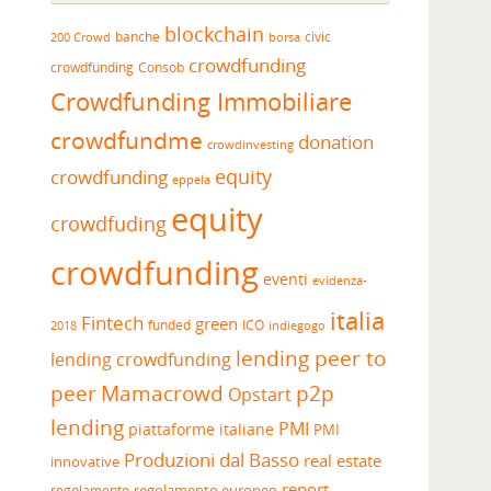
blockchain
banche
borsa
civic
200 Crowd
crowdfunding
crowdfunding
Consob
Crowdfunding Immobiliare
crowdfundme
donation
crowdinvesting
equity
crowdfunding
eppela
equity
crowdfuding
crowdfunding
eventi
evidenza-
italia
Fintech
green
funded
ICO
2018
indiegogo
lending peer to
lending crowdfunding
peer
Mamacrowd
p2p
Opstart
lending
PMI
piattaforme italiane
PMI
Produzioni dal Basso
real estate
innovative
report
regolamento europeo
regolamento