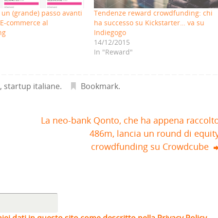
 un (grande) passo avanti
Tendenze reward crowdfunding: chi
l’E-commerce al
ha successo su Kickstarter… va su
ng
Indiegogo
14/12/2015
In "Reward"
g
,
startup italiane
.
Bookmark
.
La neo-bank Qonto, che ha appena raccolt
486m, lancia un round di equit
crowdfunding su Crowdcube
iei dati in questo sito come descritto nella Privacy Policy