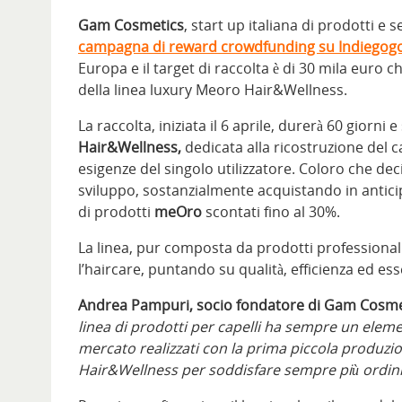
Gam Cosmetics
, start up italiana di prodotti e 
campagna di reward crowdfunding su Indiegog
Europa e il target di raccolta è di 30 mila euro 
della linea luxury Meoro Hair&Wellness.
La raccolta, iniziata il 6 aprile, durerà 60 giorni
Hair&Wellness,
dedicata alla ricostruzione del ca
esigenze del singolo utilizzatore. Coloro che 
sviluppo, sostanzialmente acquistando in antici
di prodotti
meOro
scontati fino al 30%.
La linea, pur composta da prodotti professionali, 
l’haircare, puntando su qualità, efficienza ed esse
Andrea Pampuri, socio fondatore di Gam Cosme
linea di prodotti per capelli ha sempre un elemen
mercato realizzati con la prima piccola produzi
Hair&Wellness per soddisfare sempre più ordini