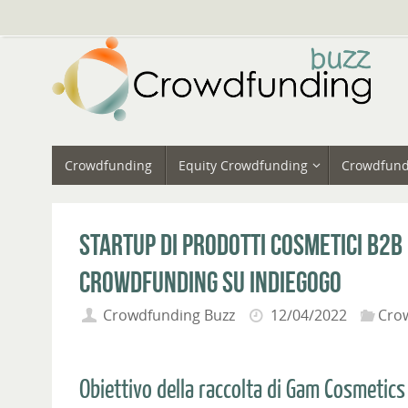
Vai
al
contenuto
Vai
Crowdfunding
Equity Crowdfunding
Crowdfund
al
contenuto
Startup di prodotti cosmetici B2
crowdfunding su Indiegogo
Crowdfunding Buzz
12/04/2022
Cro
Obiettivo della raccolta di Gam Cosmetics