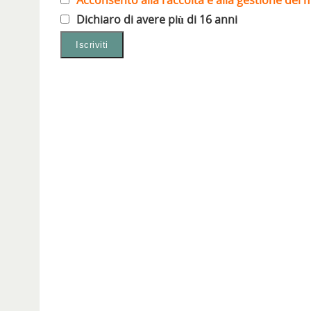
t
r
a
Dichiaro di avere più di 16 anni
)