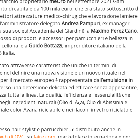
l marchio proprietario
meOro
nel settembre 2021 Gam
 di capitale da 100 mila euro, che era stato sottoscritto 
settori attrezzature medico-chirugiche e lavorazione lamiere
 all’amministratore delegato
Andrea Pampuri
, ex manager
la sua società Accademia dei Giardini), a
Maximo Perez Cano
,
osso di prodotti e accessori per parrucchieri e bellezza in
rcellona e a
Guido Bottazzi
, imprenditore italiano della
Italia.
rcato attraverso caratteristiche uniche in termini di
 nel definire una nuova visione e un nuovo rituale nel
 per il mercato europeo è rappresentata dall’
emulsione in
verso una detersione delicata ed efficace senza appesantire,
utta la linea. La qualità, l’efficienza e l’essenzialità che
 negli ingredienti naturali (Olio di Açai, Olio di Abissinia e
ale color Avana riciclabile e nei flaconi in vetro riciclato e
sso hair-stylist e parrucchieri, è distribuito anche in
 web di QVC
, su
faire.com
, marketplace internazionale per