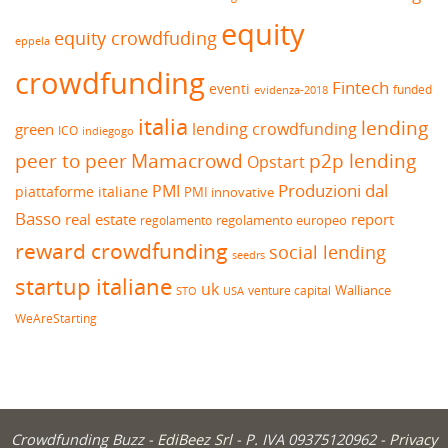
equity
equity crowdfuding
eppela
crowdfunding
Fintech
eventi
funded
evidenza-2018
italia
lending
lending crowdfunding
green
ICO
indiegogo
peer to peer
Mamacrowd
p2p lending
Opstart
Produzioni dal
PMI
piattaforme italiane
PMI innovative
Basso
real estate
report
regolamento europeo
regolamento
reward crowdfunding
social lending
seedrs
startup italiane
uk
venture capital
Walliance
USA
STO
WeAreStarting
Crowdfunding Buzz -
EdiBeez Srl
- P. IVA 09375120962 -
Privacy