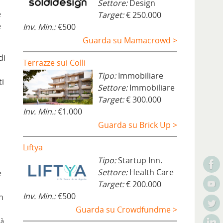
Settore:
Design
e
Target:
€ 250.000
e
Inv. Min.:
€500
Guarda su Mamacrowd >
di
Terrazze sui Colli
Tipo:
Immobiliare
ti
Settore:
Immobiliare
Target:
€ 300.000
Inv. Min.:
€1.000
Guarda su Brick Up >
Liftya
Tipo:
Startup Inn.
Settore:
Health Care
e
Target:
€ 200.000
Inv. Min.:
€500
n
Guarda su Crowdfundme >
dà