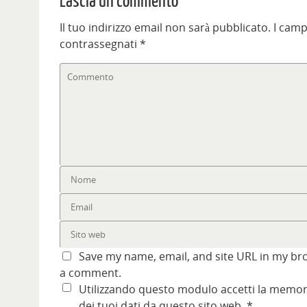
Lascia un commento
o
r
e
s
r
r
v
a
s
t
a
a
a
)
t
r
)
)
f
r
a
Il tuo indirizzo email non sarà pubblicato.
I camp
i
a
)
n
)
contrassegnati
*
e
s
t
r
a
)
Save my name, email, and site URL in my bro
a comment.
Utilizzando questo modulo accetti la memori
dei tuoi dati da questo sito web.
*