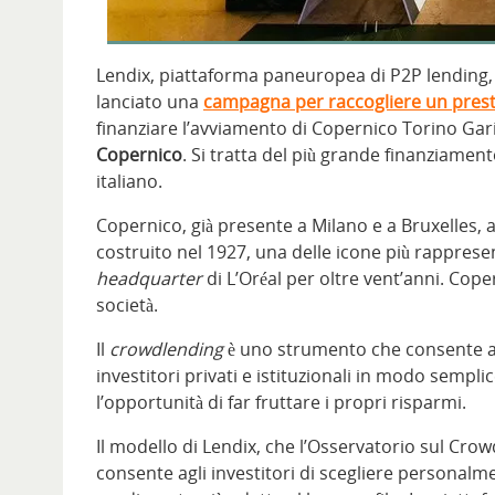
Lendix, piattaforma paneuropea di P2P lending, l
lanciato una
campagna per raccogliere un presti
finanziare l’avviamento di Copernico Torino Gar
Copernico
. Si tratta del più grande finanziamen
italiano.
Copernico, già presente a Milano e a Bruxelles, 
costruito nel 1927, una delle icone più rappresen
headquarter
di L’Oréal per oltre vent’anni. Coper
società.
Il
crowdlending
è uno strumento che consente al
investitori privati e istituzionali in modo sempli
l’opportunità di far fruttare i propri risparmi.
Il modello di Lendix, che l’Osservatorio sul Crow
consente agli investitori di scegliere personalmen