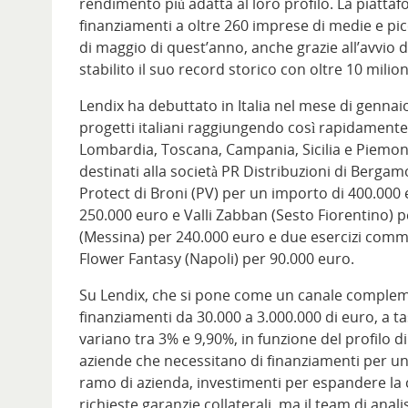
rendimento più adatta al loro profilo. La piatta
finanziamenti a oltre 260 imprese di medie e pic
di maggio di quest’anno, anche grazie all’avvio del
stabilito il suo record storico con oltre 10 milio
Lendix ha debuttato in Italia nel mese di gennaio 
progetti italiani raggiungendo così rapidamente i
Lombardia, Toscana, Campania, Sicilia e Piemonte
destinati alla società PR Distribuzioni di Bergam
Protect di Broni (PV) per un importo di 400.000 e
250.000 euro e Valli Zabban (Sesto Fiorentino) 
(Messina) per 240.000 euro e due esercizi comme
Flower Fantasy (Napoli) per 90.000 euro.
Su Lendix, che si pone come un canale complem
finanziamenti da 30.000 a 3.000.000 di euro, a ta
variano tra 3% e 9,90%, in funzione del profilo di
aziende che necessitano di finanziamenti per un 
ramo di azienda, investimenti per espandere la c
richieste garanzie collaterali, ma il team di anal