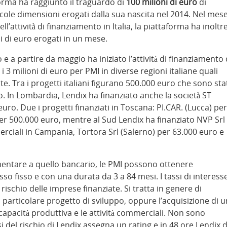
forma ha raggiunto il traguardo di
100 milioni di euro
di
cole dimensioni erogati dalla sua nascita nel 2014. Nel mes
l’attività di finanziamento in Italia, la piattaforma ha inoltr
ni di euro erogati in un mese.
e a partire da maggio ha iniziato l’attività di finanziamento 
 3 milioni di euro per PMI in diverse regioni italiane quali
. Tra i progetti italiani figurano 500.000 euro che sono sta
o. In Lombardia, Lendix ha finanziato anche la società ST
uro. Due i progetti finanziati in Toscana: PI.CAR. (Lucca) per
per 500.000 euro, mentre al Sud Lendix ha finanziato NVP Srl
rciali in Campania, Tortora Srl (Salerno) per 63.000 euro e
entare a quello bancario, le PMI possono ottenere
sso fisso e con una durata da 3 a 84 mesi. I tassi di interess
 rischio delle imprese finanziate. Si tratta in genere di
particolare progetto di sviluppo, oppure l’acquisizione di u
apacità produttiva e le attività commerciali. Non sono
isi del rischio di Lendix assegna un rating e in 48 ore Lendix 