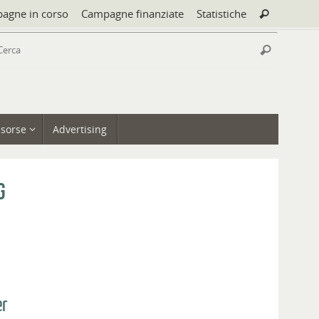
Cerca:
agne in corso
Campagne finanziate
Statistiche
Cerca
Cerca:
Cerca
isorse
Advertising
g
er