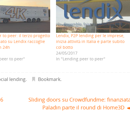
 to peer: il terzo progetto
Lendix, P2P lending per le imprese,
ciato su Lendix raccoglie
inizia attività in Italia e parte subito
in 24h
col botto
24/05/2017
peer to peer"
In "Lending peer to peer"
ocial lending
.
Bookmark
.
,6
Sliding doors su Crowdfundme: finanziat
Paladin parte il round di Home3D