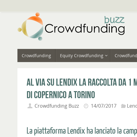
Vai
al
contenuto
Vai
Crowdfunding
Equity Crowdfunding
Crowdfund
al
contenuto
Al via su Lendix la raccolta da 1 
di Copernico a Torino
Crowdfunding Buzz
14/07/2017
Lend
La piattaforma Lendix ha lanciato la cam