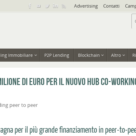
Advertising
Contatti
Camp
ing Immobiliare
P2P Lending
Blockchain
Altro
R
milione di euro per il nuovo hub co-workin
ing peer to peer
pagna per il più grande finanziamento in peer-to-pe