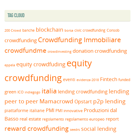
Tag Cloud
blockchain
banche
borsa
civic crowdfunding
Consob
200 Crowd
Crowdfunding Immobiliare
crowdfunding
crowdfundme
donation crowdfunding
crowdinvesting
equity
equity crowdfuding
eppela
crowdfunding
Fintech
eventi
funded
evidenza-2018
italia
lending
lending crowdfunding
green
ICO
indiegogo
peer to peer
Mamacrowd
p2p lending
Opstart
Produzioni dal
PMI
piattaforme italiane
PMI innovative
Basso
real estate
report
regolamento europeo
regolamento
reward crowdfunding
social lending
seedrs