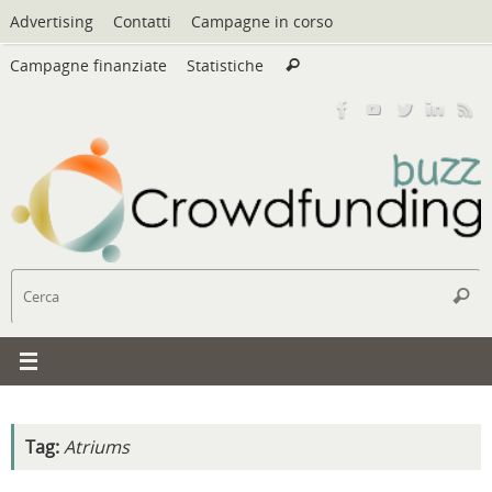
Vai
Advertising
Contatti
Campagne in corso
al
Cerca:
contenuto
Campagne finanziate
Statistiche
Cerca
C
Cerc
Tag:
Atriums