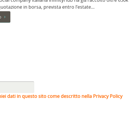
ocial company italiana InfinityHub ha già raccolto oltre 650k
quotazione in borsa, prevista entro l’estate…
o
iei dati in questo sito come descritto nella Privacy Policy