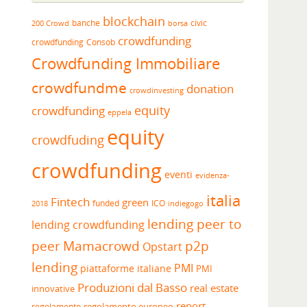
blockchain
banche
borsa
civic
200 Crowd
crowdfunding
crowdfunding
Consob
Crowdfunding Immobiliare
crowdfundme
donation
crowdinvesting
equity
crowdfunding
eppela
equity
crowdfuding
crowdfunding
eventi
evidenza-
italia
Fintech
green
funded
ICO
2018
indiegogo
lending peer to
lending crowdfunding
peer
Mamacrowd
p2p
Opstart
lending
PMI
piattaforme italiane
PMI
Produzioni dal Basso
real estate
innovative
report
regolamento europeo
regolamento