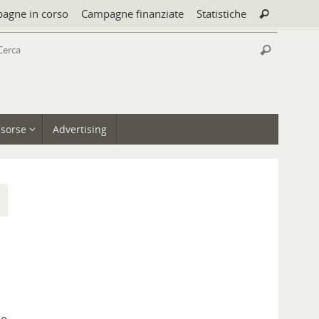
Cerca:
agne in corso
Campagne finanziate
Statistiche
Cerca
Cerca:
Cerca
isorse
Advertising