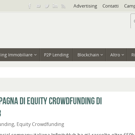
Advertising
Contatti
Camp
ing Immobiliare
P2P Lending
Blockchain
Altro
R
agna di equity crowdfunding di
3
unding
,
Equity Crowdfunding