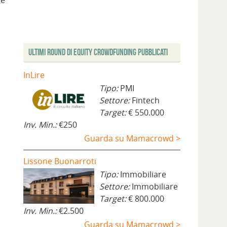
 e
Ultimi Round di Equity Crowdfunding Pubblicati
InLire
Tipo:
PMI
Settore:
Fintech
Target:
€ 550.000
Inv. Min.:
€250
Guarda su Mamacrowd >
Lissone Buonarroti
Tipo:
Immobiliare
Settore:
Immobiliare
Target:
€ 800.000
Inv. Min.:
€2.500
Guarda su Mamacrowd >