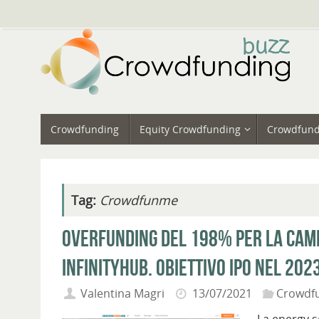
Vai
al
contenuto
Vai
Crowdfunding
Equity Crowdfunding
Crowdfund
al
contenuto
Tag:
Crowdfunme
Overfunding del 198% per la camp
InfinityHub. Obiettivo IPO nel 202
Valentina Magri
13/07/2021
Crowdf