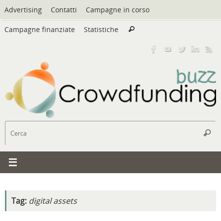
Vai
Advertising
Contatti
Campagne in corso
al
Cerca:
contenuto
Campagne finanziate
Statistiche
Cerca
C
Cerc
Tag:
digital assets