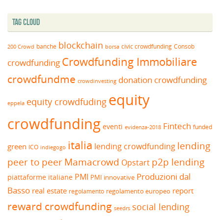
Tag Cloud
blockchain
banche
borsa
civic crowdfunding
Consob
200 Crowd
Crowdfunding Immobiliare
crowdfunding
crowdfundme
donation crowdfunding
crowdinvesting
equity
equity crowdfuding
eppela
crowdfunding
Fintech
eventi
funded
evidenza-2018
italia
lending
lending crowdfunding
green
ICO
indiegogo
peer to peer
Mamacrowd
p2p lending
Opstart
Produzioni dal
PMI
piattaforme italiane
PMI innovative
Basso
real estate
report
regolamento europeo
regolamento
reward crowdfunding
social lending
seedrs