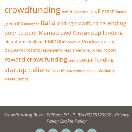
crowdfunding
Fintech
eventi
funded
evidenza-2018
italia
lending
lending crowdfunding
green
ICO
indiegogo
peer to peer
Mamacrowd
p2p lending
Opstart
Produzioni dal
PMI
piattaforme italiane
PMI innovative
Basso
real estate
report
regolamento europeo
regolamento
reward crowdfunding
social lending
seedrs
startup italiane
uk
venture capital
Walliance
USA
STO
WeAreStarting
Crowdfunding Buzz -
EdiBeez Srl
- P. IVA 09375120962 -
Privacy
Policy
Cookie Policy