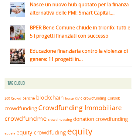
Nasce un nuovo hub quotato per la finanza
alternativa delle PMI: Smart Capital,...
BPER Bene Comune chiude in trionfo: tutti e
5 i progetti finanziati con successo
Educazione finanziaria contro la violenza di
genere: 11 progetti in...
Tag Cloud
blockchain
banche
borsa
civic crowdfunding
Consob
200 Crowd
Crowdfunding Immobiliare
crowdfunding
crowdfundme
donation crowdfunding
crowdinvesting
equity
equity crowdfuding
eppela