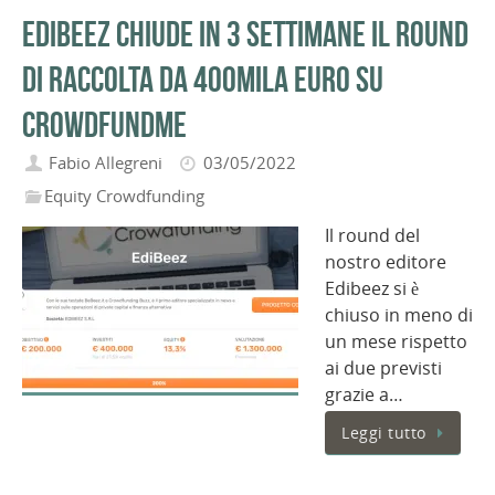
EdiBeez chiude in 3 settimane il round
di raccolta da 400mila euro su
CrowdFundMe
Fabio Allegreni
03/05/2022
Equity Crowdfunding
Il round del
nostro editore
Edibeez si è
chiuso in meno di
un mese rispetto
ai due previsti
grazie a…
Leggi tutto