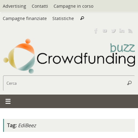
Vai
Advertising
Contatti
Campagne in corso
al
Cerca:
contenuto
Campagne finanziate
Statistiche
Cerca
C
Cerc
Tag:
EdiBeez