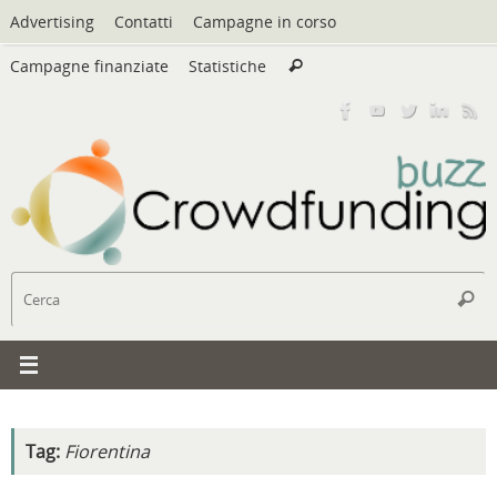
Vai
Advertising
Contatti
Campagne in corso
al
Cerca:
contenuto
Campagne finanziate
Statistiche
Cerca
C
Cerc
Tag:
Fiorentina