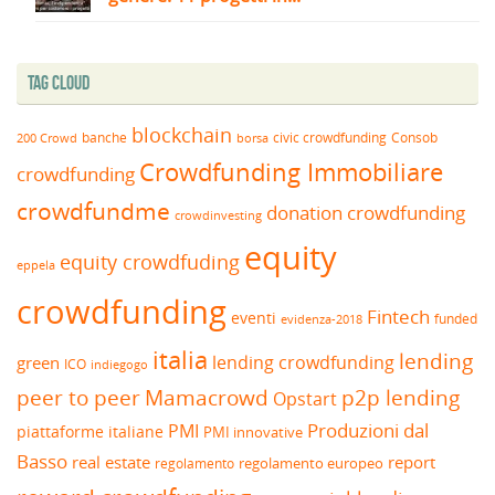
Tag Cloud
blockchain
banche
borsa
civic crowdfunding
Consob
200 Crowd
Crowdfunding Immobiliare
crowdfunding
crowdfundme
donation crowdfunding
crowdinvesting
equity
equity crowdfuding
eppela
crowdfunding
Fintech
eventi
funded
evidenza-2018
italia
lending
lending crowdfunding
green
ICO
indiegogo
peer to peer
Mamacrowd
p2p lending
Opstart
Produzioni dal
PMI
piattaforme italiane
PMI innovative
Basso
real estate
report
regolamento europeo
regolamento