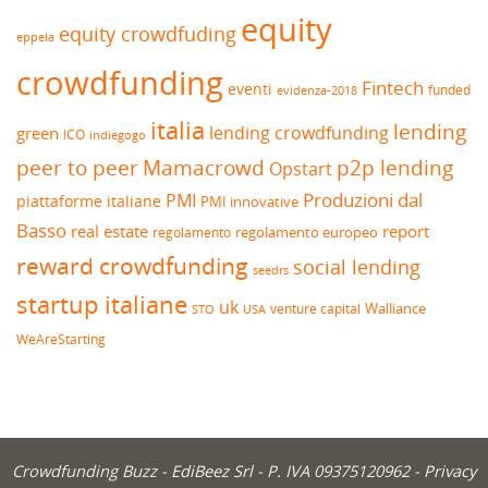
equity
equity crowdfuding
eppela
crowdfunding
Fintech
eventi
funded
evidenza-2018
italia
lending
lending crowdfunding
green
ICO
indiegogo
peer to peer
Mamacrowd
p2p lending
Opstart
Produzioni dal
PMI
piattaforme italiane
PMI innovative
Basso
real estate
report
regolamento europeo
regolamento
reward crowdfunding
social lending
seedrs
startup italiane
uk
venture capital
Walliance
USA
STO
WeAreStarting
Crowdfunding Buzz -
EdiBeez Srl
- P. IVA 09375120962 -
Privacy