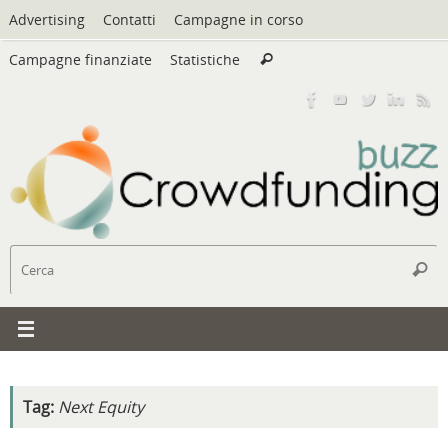
Vai
Advertising
Contatti
Campagne in corso
al
Cerca:
contenuto
Campagne finanziate
Statistiche
Cerca
C
Cerc
Tag:
Next Equity