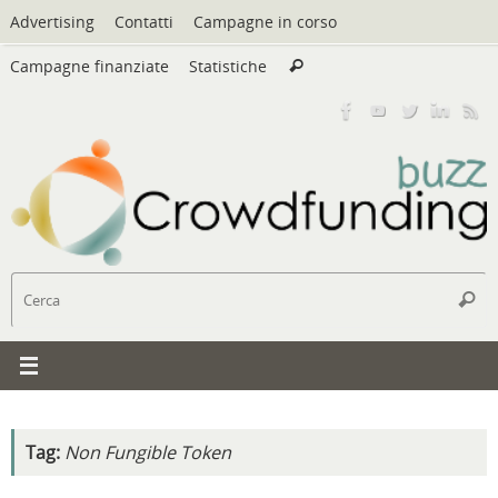
Vai
Advertising
Contatti
Campagne in corso
al
Cerca:
contenuto
Campagne finanziate
Statistiche
Cerca
C
Cerc
Tag:
Non Fungible Token