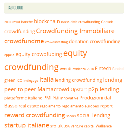
Tag Cloud
blockchain
banche
borsa
civic crowdfunding
Consob
200 Crowd
Crowdfunding Immobiliare
crowdfunding
crowdfundme
donation crowdfunding
crowdinvesting
equity
equity crowdfuding
eppela
crowdfunding
Fintech
eventi
funded
evidenza-2018
italia
lending
lending crowdfunding
green
ICO
indiegogo
peer to peer
Mamacrowd
p2p lending
Opstart
Produzioni dal
PMI
piattaforme italiane
PMI innovative
Basso
real estate
report
regolamento europeo
regolamento
reward crowdfunding
social lending
seedrs
startup italiane
uk
venture capital
Walliance
USA
STO