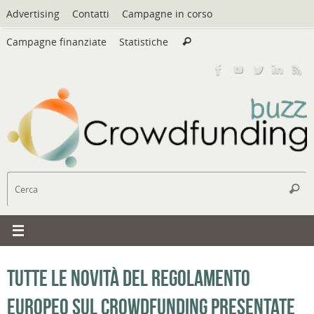
Vai
Advertising
Contatti
Campagne in corso
al
Cerca:
contenuto
Campagne finanziate
Statistiche
Cerca
C
Cerc
Tutte le novità del regolamento
europeo sul crowdfunding presentate