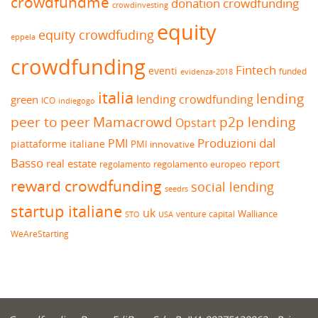
crowdfundme
donation crowdfunding
crowdinvesting
equity
equity crowdfuding
eppela
crowdfunding
Fintech
eventi
funded
evidenza-2018
italia
lending
lending crowdfunding
green
ICO
indiegogo
peer to peer
Mamacrowd
p2p lending
Opstart
Produzioni dal
PMI
piattaforme italiane
PMI innovative
Basso
real estate
report
regolamento europeo
regolamento
reward crowdfunding
social lending
seedrs
startup italiane
uk
venture capital
Walliance
USA
STO
WeAreStarting