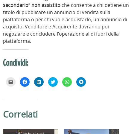
secondario” non assistito
che consente a chi detiene un
titolo di pubblicare un annuncio di vendita sulla
piattaforma o per chi vuole acquistarlo, un annuncio di
acquisto. Venditore e Acquirente dovranno poi
negoziare e concludere l’operazione al di fuori della
piattaforma.
Condividi:
F
F
F
F
F
F
a
a
a
a
a
a
i
i
i
i
i
i
c
c
c
c
c
c
l
l
l
l
l
l
i
i
i
i
i
i
c
c
c
c
c
c
p
p
q
q
p
p
e
e
u
u
e
e
Correlati
r
r
i
i
r
r
i
c
p
p
c
c
n
o
e
e
o
o
v
n
r
r
n
n
i
d
c
c
d
d
a
i
o
o
i
i