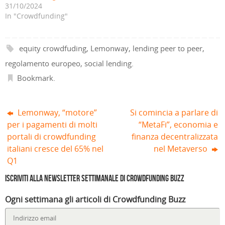
31/10/2024
u
t
n
e
t
t
o
r
e
s
r
r
In "Crowdfunding"
v
a
s
t
a
a
a
)
t
r
)
)
f
r
a
i
a
)
n
)
equity crowdfuding
,
Lemonway
,
lending peer to peer
,
e
s
t
regolamento europeo
,
social lending
.
r
a
Bookmark
.
)
Lemonway, “motore”
Si comincia a parlare di
per i pagamenti di molti
“MetaFi”, economia e
portali di crowdfunding
finanza decentralizzata
italiani cresce del 65% nel
nel Metaverso
Q1
Iscriviti alla Newsletter settimanale di Crowdfunding Buzz
Ogni settimana gli articoli di Crowdfunding Buzz