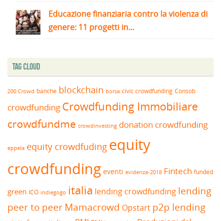
Educazione finanziaria contro la violenza di
genere: 11 progetti in...
Tag Cloud
blockchain
banche
borsa
civic crowdfunding
Consob
200 Crowd
Crowdfunding Immobiliare
crowdfunding
crowdfundme
donation crowdfunding
crowdinvesting
equity
equity crowdfuding
eppela
crowdfunding
Fintech
eventi
funded
evidenza-2018
italia
lending
lending crowdfunding
green
ICO
indiegogo
peer to peer
Mamacrowd
p2p lending
Opstart