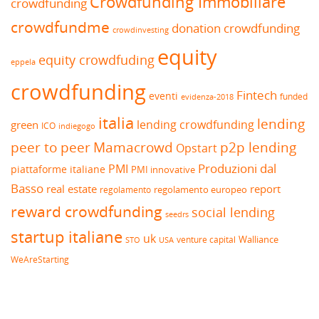
Crowdfunding Immobiliare
crowdfunding
crowdfundme
donation crowdfunding
crowdinvesting
equity
equity crowdfuding
eppela
crowdfunding
Fintech
eventi
funded
evidenza-2018
italia
lending
lending crowdfunding
green
ICO
indiegogo
peer to peer
Mamacrowd
p2p lending
Opstart
Produzioni dal
PMI
piattaforme italiane
PMI innovative
Basso
real estate
report
regolamento europeo
regolamento
reward crowdfunding
social lending
seedrs
startup italiane
uk
venture capital
Walliance
USA
STO
WeAreStarting