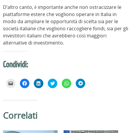
D’altro canto, è importante anche non ostracizzare le
piattaforme estere che vogliono operare in Italia in
modo da ampliare le opportunità di scelta sia per le
società italiane che vogliono raccogliere fondi, sia per gli
investitori italiani che avrebbero così maggiori
alternative di investimento.
Condividi:
F
F
F
F
F
F
a
a
a
a
a
a
i
i
i
i
i
i
c
c
c
c
c
c
l
l
l
l
l
l
i
i
i
i
i
i
c
c
c
c
c
c
p
p
q
q
p
p
e
e
u
u
e
e
Correlati
r
r
i
i
r
r
i
c
p
p
c
c
n
o
e
e
o
o
v
n
r
r
n
n
i
d
c
c
d
d
a
i
o
o
i
i