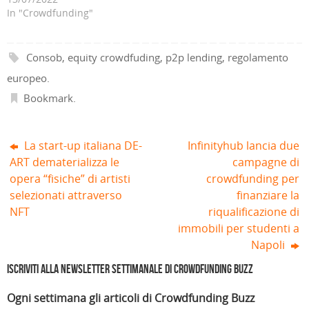
n
s
i
n
s
s
In "Crowdfunding"
u
t
n
e
t
t
o
r
e
s
r
r
v
a
s
t
a
a
a
)
t
r
)
)
f
r
a
i
a
)
Consob
,
equity crowdfuding
,
p2p lending
,
regolamento
n
)
e
europeo
.
s
t
r
Bookmark
.
a
)
La start-up italiana DE-
Infinityhub lancia due
ART dematerializza le
campagne di
opera “fisiche” di artisti
crowdfunding per
selezionati attraverso
finanziare la
NFT
riqualificazione di
immobili per studenti a
Napoli
Iscriviti alla Newsletter settimanale di Crowdfunding Buzz
Ogni settimana gli articoli di Crowdfunding Buzz