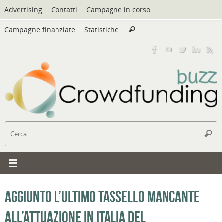
Vai
Advertising
Contatti
Campagne in corso
al
Cerca:
contenuto
Campagne finanziate
Statistiche
Cerca
C
Cerc
Aggiunto l’ultimo tassello mancante
all’attuazione in Italia del