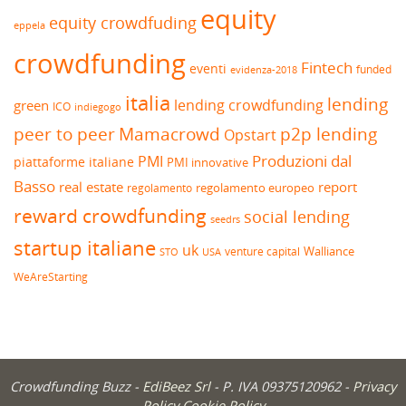
equity
equity crowdfuding
eppela
crowdfunding
Fintech
eventi
funded
evidenza-2018
italia
lending
lending crowdfunding
green
ICO
indiegogo
peer to peer
Mamacrowd
p2p lending
Opstart
Produzioni dal
PMI
piattaforme italiane
PMI innovative
Basso
real estate
report
regolamento europeo
regolamento
reward crowdfunding
social lending
seedrs
startup italiane
uk
venture capital
Walliance
USA
STO
WeAreStarting
Crowdfunding Buzz -
EdiBeez Srl
- P. IVA 09375120962 -
Privacy
Policy
Cookie Policy