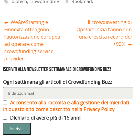
biotech
,
crowdfundme
.
Bookmark
.
n
)
e
s
t
r
WeAreStarting e
Il crowdinvesting di
a
)
Finnexta ottengono
Opstart inizia l’anno con
l’autorizzazione europea
una crescita record del
ad operare come
+90%
crowdfunding service
provider
Iscriviti alla Newsletter settimanale di Crowdfunding Buzz
Ogni settimana gli articoli di Crowdfunding Buzz
Acconsento alla raccolta e alla gestione dei miei dati
in questo sito come descritto nella Privacy Policy
Dichiaro di avere più di 16 anni