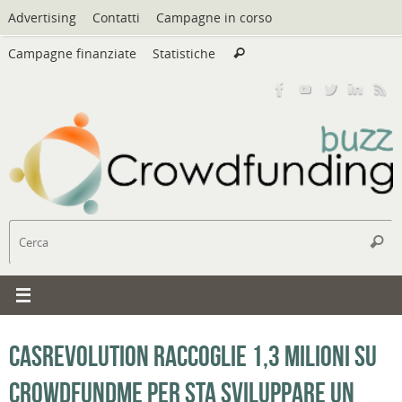
Vai
Advertising
Contatti
Campagne in corso
al
Cerca:
contenuto
Campagne finanziate
Statistiche
Cerca
C
Cerc
CaSRevolution raccoglie 1,3 milioni su
Crowdfundme per sta sviluppare un