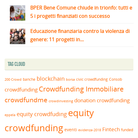
BPER Bene Comune chiude in trionfo: tutti e
5 i progetti finanziati con successo
Educazione finanziaria contro la violenza di
genere: 11 progetti in...
Tag Cloud
blockchain
banche
borsa
civic crowdfunding
Consob
200 Crowd
Crowdfunding Immobiliare
crowdfunding
crowdfundme
donation crowdfunding
crowdinvesting
equity
equity crowdfuding
eppela
crowdfunding
Fintech
eventi
funded
evidenza-2018