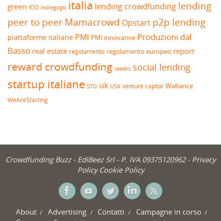
italia
lending
lending crowdfunding
green
ICO
indiegogo
peer to peer
Mamacrowd
p2p lending
Opstart
Produzioni dal
PMI
piattaforme italiane
PMI innovative
Basso
real estate
report
regolamento europeo
regolamento
reward crowdfunding
social lending
seedrs
startup italiane
uk
venture capital
Walliance
USA
STO
WeAreStarting
Crowdfunding Buzz -
EdiBeez Srl
- P. IVA 09375120962 -
Privacy
Policy
Cookie Policy
About
Advertising
Contatti
Campagne in corso