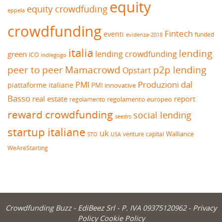
equity
equity crowdfuding
eppela
crowdfunding
Fintech
eventi
funded
evidenza-2018
italia
lending
lending crowdfunding
green
ICO
indiegogo
peer to peer
Mamacrowd
p2p lending
Opstart
Produzioni dal
PMI
piattaforme italiane
PMI innovative
Basso
real estate
report
regolamento europeo
regolamento
reward crowdfunding
social lending
seedrs
startup italiane
uk
venture capital
Walliance
USA
STO
WeAreStarting
Crowdfunding Buzz -
EdiBeez Srl
- P. IVA 09375120962 -
Privacy
Policy
Cookie Policy