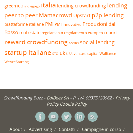
italia
lending
lending crowdfunding
green
ICO
indiegogo
peer to peer
Mamacrowd
p2p lending
Opstart
Produzioni dal
PMI
piattaforme italiane
PMI innovative
Basso
real estate
report
regolamento europeo
regolamento
reward crowdfunding
social lending
seedrs
startup italiane
uk
venture capital
Walliance
USA
STO
WeAreStarting
Crowdfunding Buzz -
EdiBeez Srl
- P. IVA 09375120962 -
Privacy
Policy
Cookie Policy
About
Advertising
Contatti
Campagne in corso