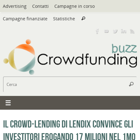
Vai
Advertising
Contatti
Campagne in corso
al
Cerca:
contenuto
Campagne finanziate
Statistiche
Cerca
C
Cerc
Il Crowd-lending di Lendix convince gli
investitori erogando 17 milioni nel 1mo