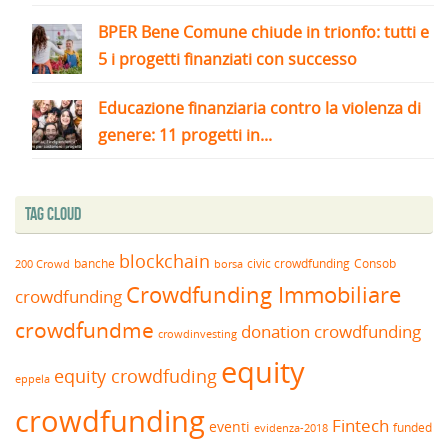
BPER Bene Comune chiude in trionfo: tutti e
5 i progetti finanziati con successo
Educazione finanziaria contro la violenza di
genere: 11 progetti in...
Tag Cloud
blockchain
banche
borsa
civic crowdfunding
Consob
200 Crowd
Crowdfunding Immobiliare
crowdfunding
crowdfundme
donation crowdfunding
crowdinvesting
equity
equity crowdfuding
eppela
crowdfunding
Fintech
eventi
funded
evidenza-2018