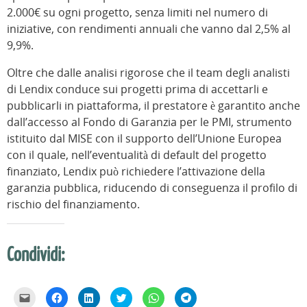
2.000€ su ogni progetto, senza limiti nel numero di
iniziative, con rendimenti annuali che vanno dal 2,5% al
9,9%.
Oltre che dalle analisi rigorose che il team degli analisti
di Lendix conduce sui progetti prima di accettarli e
pubblicarli in piattaforma, il prestatore è garantito anche
dall’accesso al Fondo di Garanzia per le PMI, strumento
istituito dal MISE con il supporto dell’Unione Europea
con il quale, nell’eventualità di default del progetto
finanziato, Lendix può richiedere l’attivazione della
garanzia pubblica, riducendo di conseguenza il profilo di
rischio del finanziamento.
Condividi:
F
F
F
F
F
F
a
a
a
a
a
a