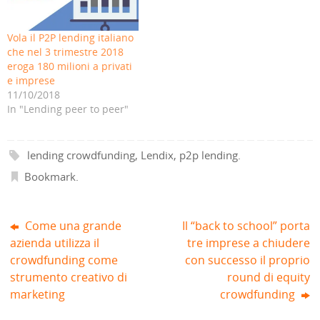
l
n
r
e
n
n
(
u
e
i
u
u
S
n
i
n
n
n
i
a
n
u
a
a
Vola il P2P lending italiano
a
n
u
n
n
n
p
u
n
a
u
u
che nel 3 trimestre 2018
r
o
a
n
o
o
e
v
n
u
v
v
eroga 180 milioni a privati
i
a
u
o
a
a
e imprese
n
f
o
v
f
f
u
i
v
a
i
i
11/10/2018
n
n
a
f
n
n
a
e
f
i
e
e
In "Lending peer to peer"
n
s
i
n
s
s
u
t
n
e
t
t
o
r
e
s
r
r
v
a
s
t
a
a
a
)
t
r
)
)
lending crowdfunding
,
Lendix
,
p2p lending
.
f
r
a
i
a
)
n
)
Bookmark
.
e
s
t
r
a
Come una grande
Il “back to school” porta
)
azienda utilizza il
tre imprese a chiudere
crowdfunding come
con successo il proprio
strumento creativo di
round di equity
marketing
crowdfunding