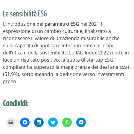
La sensibilità ESG
L’introduzione del
parametro ESG
nel 2021 è
espressione di un cambio culturale, finalizzato a
riconoscere il valore di un’azienda misurabile anche
sulla capacità di applicare internamente i principi
dell’etica e della sostenibilità. Lo IAG Index 2022 mette in
luce un risultato positivo: la quota di startup ESG
compliant ha superato la maggioranza dei deal analizzati
(51,9%), sottolineando la dedizione verso investimenti
green.
Condividi:
F
F
F
F
F
F
a
a
a
a
a
a
i
i
i
i
i
i
c
c
c
c
c
c