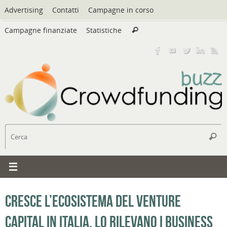
Vai
Advertising
Contatti
Campagne in corso
al
Cerca:
contenuto
Campagne finanziate
Statistiche
Cerca
C
Cerc
Cresce l’ecosistema del Venture
Capital in Italia. Lo rilevano i business