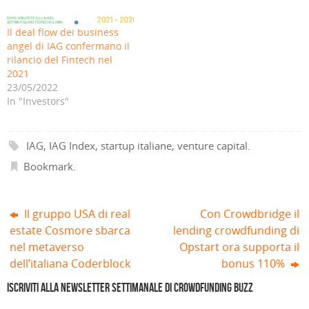
S
n
i
n
n
n
i
a
n
u
a
a
a
n
u
n
n
n
p
u
n
a
u
u
Il deal flow dei business
r
o
a
n
o
o
e
v
n
u
v
v
angel di IAG confermano il
i
a
u
o
a
a
rilancio del Fintech nel
n
f
o
v
f
f
u
i
v
a
i
i
2021
n
n
a
f
n
n
a
e
f
i
e
e
23/05/2022
n
s
i
n
s
s
In "Investors"
u
t
n
e
t
t
o
r
e
s
r
r
v
a
s
t
a
a
a
)
t
r
)
)
f
r
a
i
a
)
IAG
,
IAG Index
,
startup italiane
,
venture capital
.
n
)
e
Bookmark
.
s
t
r
a
)
Il gruppo USA di real
Con Crowdbridge il
estate Cosmore sbarca
lending crowdfunding di
nel metaverso
Opstart ora supporta il
dell’italiana Coderblock
bonus 110%
Iscriviti alla Newsletter settimanale di Crowdfunding Buzz