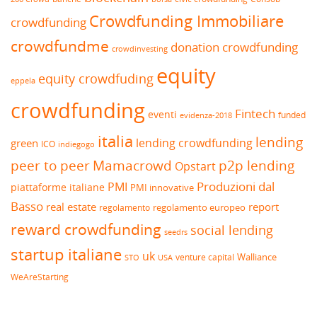
Crowdfunding Immobiliare
crowdfunding
crowdfundme
donation crowdfunding
crowdinvesting
equity
equity crowdfuding
eppela
crowdfunding
Fintech
eventi
funded
evidenza-2018
italia
lending
lending crowdfunding
green
ICO
indiegogo
peer to peer
Mamacrowd
p2p lending
Opstart
Produzioni dal
PMI
piattaforme italiane
PMI innovative
Basso
real estate
report
regolamento europeo
regolamento
reward crowdfunding
social lending
seedrs
startup italiane
uk
venture capital
Walliance
USA
STO
WeAreStarting