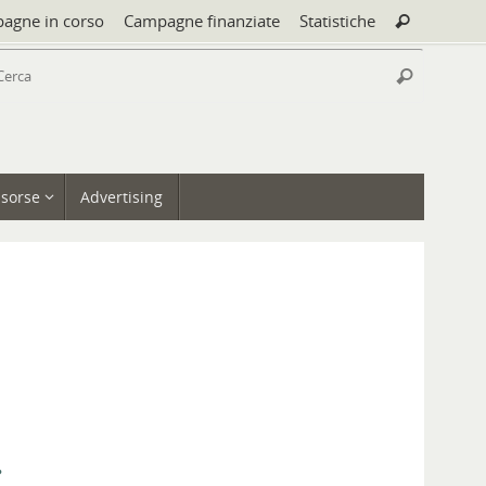
Cerca:
agne in corso
Campagne finanziate
Statistiche
Cerca
Cerca:
Cerca
isorse
Advertising
.