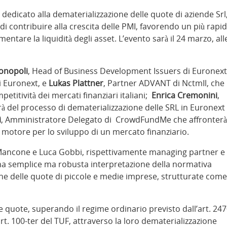
dedicato alla dematerializzazione delle quote di aziende Srl
i contribuire alla crescita delle PMI, favorendo un più rapi
mentare la liquidità degli asset. L’evento sarà il 24 marzo, all
monopoli
, Head of Business Development Issuers di Euronext
di Euronext, e
Lukas Plattner
, Partner ADVANT di NctmIl, che
titività dei mercati finanziari italiani;
Enrica Cremonini
,
rà del processo di dematerializzazione delle SRL in Euronext
i
, Amministratore Delegato di CrowdFundMe che affronterà
motore per lo sviluppo di un mercato finanziario.
 Mancone e Luca Gobbi, rispettivamente managing partner e
na semplice ma robusta interpretazione della normativa
one delle quote di piccole e medie imprese, strutturate come
e quote, superando il regime ordinario previsto dall’art. 24
l’art. 100-ter del TUF, attraverso la loro dematerializzazione