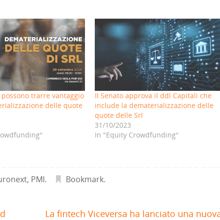
 possono trarre vantaggio
Il Senato approva il ddl Capitali che
rializzazione delle quote
include la dematerializzazione delle
quote delle Srl
31/10/2023
Crowdfunding"
In "Equity Crowdfunding"
uronext
,
PMI
.
Bookmark
.
nd
La fintech Viceversa ha lanciato una nuov