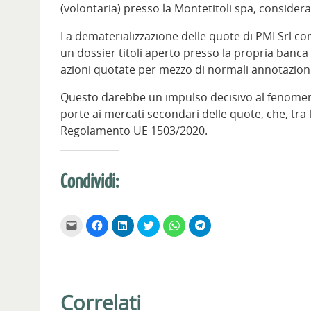
(volontaria) presso la Montetitoli spa, considera
La dematerializzazione delle quote di PMI Srl com
un dossier titoli aperto presso la propria banca 
azioni quotate per mezzo di normali annotazioni 
Questo darebbe un impulso decisivo al fenomen
porte ai mercati secondari delle quote, che, tra 
Regolamento UE 1503/2020.
Condividi:
F
F
F
F
F
F
a
a
a
a
a
a
i
i
i
i
i
i
c
c
c
c
c
c
l
l
l
l
l
l
i
i
i
i
i
i
c
c
c
c
c
c
p
p
q
q
p
p
e
e
u
u
e
e
Correlati
r
r
i
i
r
r
i
c
p
p
c
c