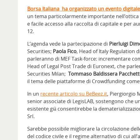
Borsa Italiana ha organizzato un evento digitale
un tema particolarmente importante nell’ottica d
e facile accesso alla raccolta di capitale e per au
12.
L’agenda vede la partecipazione di
Pierluigi Di
Securities;
Paola Fico
, Head of Italy Regulation 
parleranno di MEF Task-force: incrementare compe
Head of Legal Post Trade di Euronext, che parle
Securities Milan;
Tommaso Baldissera Pacchett
il tema delle piattaforme di Crowdfunding come 
In un
recente articolo su BeBeez.it
, Piergiorgio
senior associate di LegisLAB, sostengono che u
esistente già consentirebbe la dematerializzazi
Srl.
Sarebbe possibile migliorare la circolazione dell
del codice civile e il regime alternativo di cui al