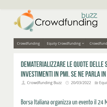
Vai
al
contenuto
Vai
Crowdfunding
Equity Crowdfunding
Crowdfund
al
contenuto
Dematerializzare le quote delle S
investimenti in PMI. Se ne parla i
Crowdfunding Buzz
20/03/2022
Equ
Borsa Italiana organizza un evento il 24 M