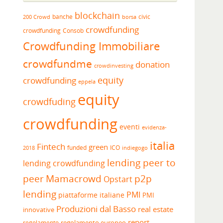
blockchain
banche
borsa
civic
200 Crowd
crowdfunding
crowdfunding
Consob
Crowdfunding Immobiliare
crowdfundme
donation
crowdinvesting
equity
crowdfunding
eppela
equity
crowdfuding
crowdfunding
eventi
evidenza-
italia
Fintech
green
funded
ICO
2018
indiegogo
lending peer to
lending crowdfunding
peer
Mamacrowd
p2p
Opstart
lending
PMI
piattaforme italiane
PMI
Produzioni dal Basso
real estate
innovative
report
regolamento europeo
regolamento