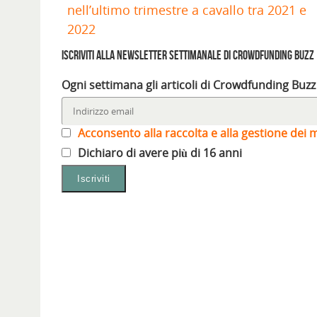
n
f
o
v
f
f
nell’ultimo trimestre a cavallo tra 2021 e
u
i
v
a
i
i
n
n
a
f
n
n
a
e
f
i
e
e
2022
n
s
i
n
s
s
u
t
n
e
t
t
o
r
e
s
r
r
Iscriviti alla Newsletter settimanale di Crowdfunding Buzz
v
a
s
t
a
a
a
)
t
r
)
)
f
r
a
Ogni settimana gli articoli di Crowdfunding Buzz
i
a
)
n
)
e
s
t
r
Acconsento alla raccolta e alla gestione dei m
a
)
Dichiaro di avere più di 16 anni