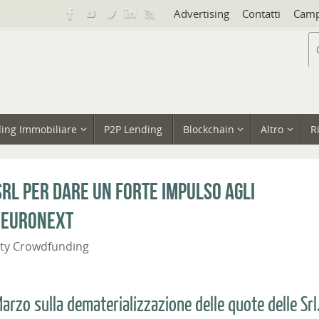
Advertising
Contatti
Camp
ing Immobiliare
P2P Lending
Blockchain
Altro
R
rl per dare un forte impulso agli
n Euronext
ity Crowdfunding
arzo sulla dematerializzazione delle quote delle Srl