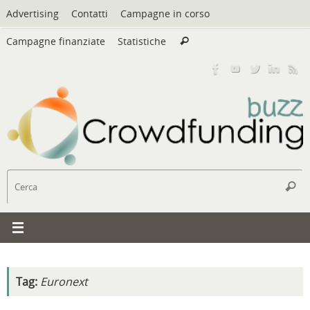
Vai
Advertising
Contatti
Campagne in corso
al
Cerca:
contenuto
Campagne finanziate
Statistiche
Cerca
C
Cerc
Tag:
Euronext