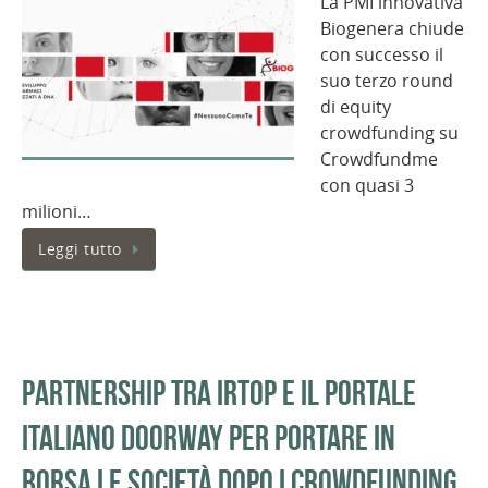
La PMI innovativa
Biogenera chiude
con successo il
suo terzo round
di equity
crowdfunding su
Crowdfundme
con quasi 3
milioni…
Leggi tutto
Partnership tra IRTop e il portale
italiano Doorway per portare in
Borsa le società dopo i crowdfunding