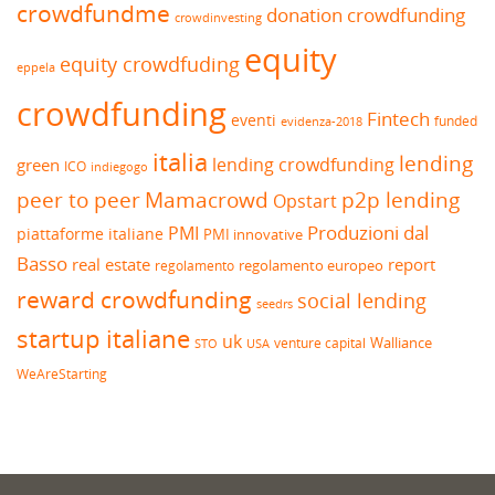
crowdfundme
donation crowdfunding
crowdinvesting
equity
equity crowdfuding
eppela
crowdfunding
Fintech
eventi
funded
evidenza-2018
italia
lending
lending crowdfunding
green
ICO
indiegogo
peer to peer
Mamacrowd
p2p lending
Opstart
Produzioni dal
PMI
piattaforme italiane
PMI innovative
Basso
real estate
report
regolamento europeo
regolamento
reward crowdfunding
social lending
seedrs
startup italiane
uk
venture capital
Walliance
USA
STO
WeAreStarting