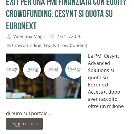
Exit per una PMI finanziata con equity
crowdfunding: Cesynt si quota su
Euronext
Valentina Magri
23/11/2020
Crowdfunding
,
Equity Crowdfunding
La PMI Cesynt
Advanced
Solutions si
quota su
Euronext
Access+, dopo
aver raccolto
oltre un milione
di euro sul portale…
Leggi tutto