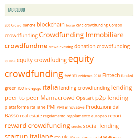
Tag Cloud
blockchain
banche
borsa
civic crowdfunding
Consob
200 Crowd
Crowdfunding Immobiliare
crowdfunding
crowdfundme
donation crowdfunding
crowdinvesting
equity
equity crowdfuding
eppela
crowdfunding
Fintech
eventi
funded
evidenza-2018
italia
lending
lending crowdfunding
green
ICO
indiegogo
peer to peer
Mamacrowd
p2p lending
Opstart
Produzioni dal
PMI
piattaforme italiane
PMI innovative
Basso
real estate
report
regolamento europeo
regolamento
reward crowdfunding
social lending
seedrs
startup italiane
uk
venture capital
Walliance
USA
STO