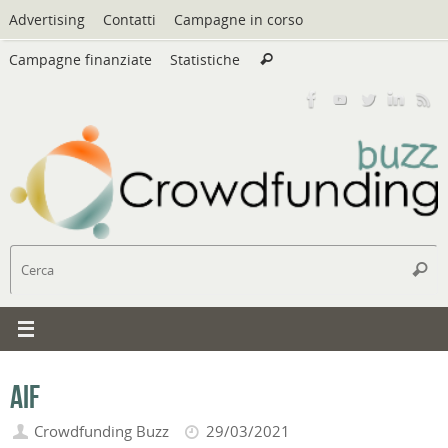
Vai
Advertising
Contatti
Campagne in corso
al
Cerca:
contenuto
Campagne finanziate
Statistiche
Cerca
C
Cerc
AIF
Crowdfunding Buzz
29/03/2021