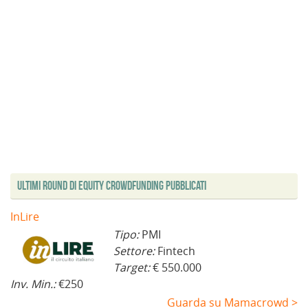
s
t
r
a
)
Ultimi Round di Equity Crowdfunding Pubblicati
InLire
Tipo:
PMI
Settore:
Fintech
Target:
€ 550.000
Inv. Min.:
€250
Guarda su Mamacrowd >