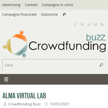
Vai
Advertising
Contatti
Campagne in corso
al
Cerca:
contenuto
Campagne finanziate
Statistiche
Cerca
C
Cerc
Alma Virtual Lab
Crowdfunding Buzz
10/05/2021