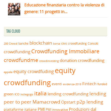
Educazione finanziaria contro la violenza di
genere: 11 progetti in...
Tag Cloud
blockchain
banche
borsa
civic crowdfunding
Consob
200 Crowd
Crowdfunding Immobiliare
crowdfunding
crowdfundme
donation crowdfunding
crowdinvesting
equity
equity crowdfuding
eppela
crowdfunding
Fintech
eventi
funded
evidenza-2018
italia
lending
lending crowdfunding
green
ICO
indiegogo
peer to peer
Mamacrowd
p2p lending
Opstart
Produzioni dal
PMI
piattaforme italiane
PMI innovative