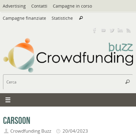
Vai
Advertising
Contatti
Campagne in corso
al
Cerca:
contenuto
Campagne finanziate
Statistiche
Cerca
C
Cerc
Carsoon
Crowdfunding Buzz
20/04/2023