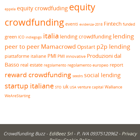
equity
equity crowdfuding
eppela
crowdfunding
Fintech
eventi
funded
evidenza-2018
italia
lending
lending crowdfunding
green
ICO
indiegogo
peer to peer
Mamacrowd
p2p lending
Opstart
Produzioni dal
PMI
piattaforme italiane
PMI innovative
Basso
real estate
report
regolamento europeo
regolamento
reward crowdfunding
social lending
seedrs
startup italiane
uk
venture capital
Walliance
USA
STO
WeAreStarting
Crowdfunding Buzz -
EdiBeez Srl
- P. IVA 09375120962 -
Privacy
Policy
Cookie Policy