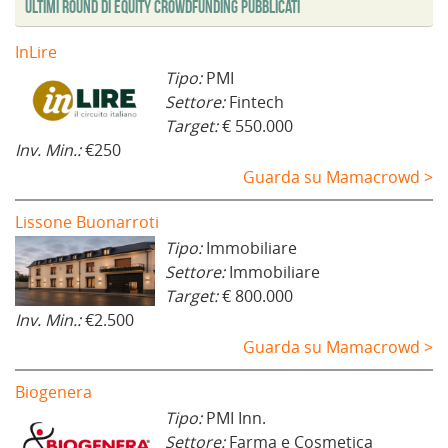
Ultimi Round di Equity Crowdfunding Pubblicati
n
)
e
s
t
InLire
r
a
Tipo:
PMI
)
Settore:
Fintech
Target:
€ 550.000
Inv. Min.:
€250
Guarda su Mamacrowd >
Lissone Buonarroti
Tipo:
Immobiliare
Settore:
Immobiliare
Target:
€ 800.000
Inv. Min.:
€2.500
Guarda su Mamacrowd >
Biogenera
Tipo:
PMI Inn.
Settore:
Farma e Cosmetica