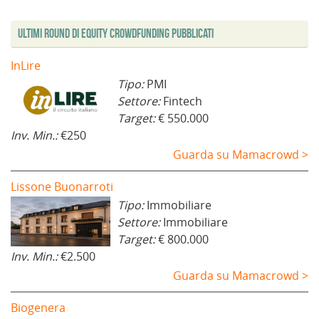
a
)
t
r
)
)
f
r
a
i
a
)
Ultimi Round di Equity Crowdfunding Pubblicati
n
)
e
s
t
InLire
r
a
Tipo:
PMI
)
Settore:
Fintech
Target:
€ 550.000
Inv. Min.:
€250
Guarda su Mamacrowd >
Lissone Buonarroti
Tipo:
Immobiliare
Settore:
Immobiliare
Target:
€ 800.000
Inv. Min.:
€2.500
Guarda su Mamacrowd >
Biogenera