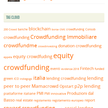
Tag Cloud
blockchain
banche
borsa
civic crowdfunding
Consob
200 Crowd
Crowdfunding Immobiliare
crowdfunding
crowdfundme
donation crowdfunding
crowdinvesting
equity
equity crowdfuding
eppela
crowdfunding
Fintech
eventi
funded
evidenza-2018
italia
lending
lending crowdfunding
green
ICO
indiegogo
peer to peer
Mamacrowd
p2p lending
Opstart
Produzioni dal
PMI
piattaforme italiane
PMI innovative
Basso
real estate
report
regolamento europeo
regolamento
reward crowdfunding
social lending