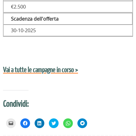
€2.500
Scadenza dell'offerta
30-10-2025
Vai a tutte le campagne in corso >
Condividi:
F
F
F
F
F
F
a
a
a
a
a
a
i
i
i
i
i
i
c
c
c
c
c
c