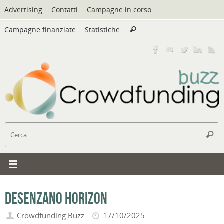
Vai
Advertising
Contatti
Campagne in corso
al
Cerca:
contenuto
Campagne finanziate
Statistiche
Cerca
C
Cerc
Desenzano horizon
Crowdfunding Buzz
17/10/2025