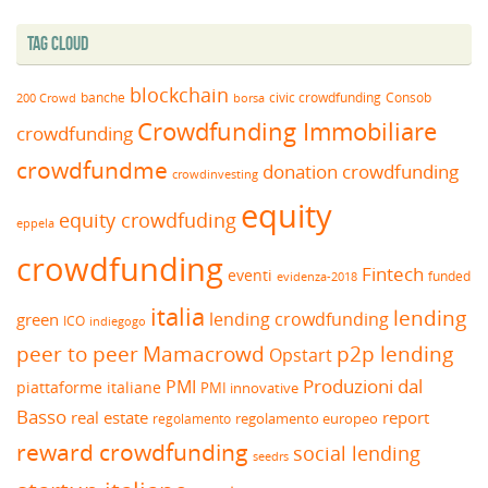
Tag Cloud
blockchain
banche
borsa
civic crowdfunding
Consob
200 Crowd
Crowdfunding Immobiliare
crowdfunding
crowdfundme
donation crowdfunding
crowdinvesting
equity
equity crowdfuding
eppela
crowdfunding
Fintech
eventi
funded
evidenza-2018
italia
lending
lending crowdfunding
green
ICO
indiegogo
peer to peer
Mamacrowd
p2p lending
Opstart
Produzioni dal
PMI
piattaforme italiane
PMI innovative
Basso
real estate
report
regolamento europeo
regolamento
reward crowdfunding
social lending
seedrs