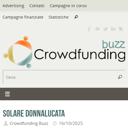
Vai
Advertising
Contatti
Campagne in corso
al
Cerca:
contenuto
Campagne finanziate
Statistiche
Cerca
C
Cerc
Solare Donnalucata
Crowdfunding Buzz
16/10/2025