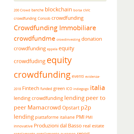
blockchain
banche
borsa
civic
200 Crowd
crowdfunding
crowdfunding
Consob
Crowdfunding Immobiliare
crowdfundme
donation
crowdinvesting
equity
crowdfunding
eppela
equity
crowdfuding
crowdfunding
eventi
evidenza-
italia
Fintech
green
funded
ICO
2018
indiegogo
lending peer to
lending crowdfunding
peer
Mamacrowd
p2p
Opstart
lending
PMI
piattaforme italiane
PMI
Produzioni dal Basso
real estate
innovative
report
regolamento europeo
regolamento