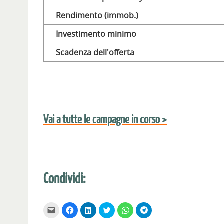
Rendimento (immob.)
Investimento minimo
Scadenza dell'offerta
Vai a tutte le campagne in corso >
Condividi:
F
F
F
F
F
F
a
a
a
a
a
a
i
i
i
i
i
i