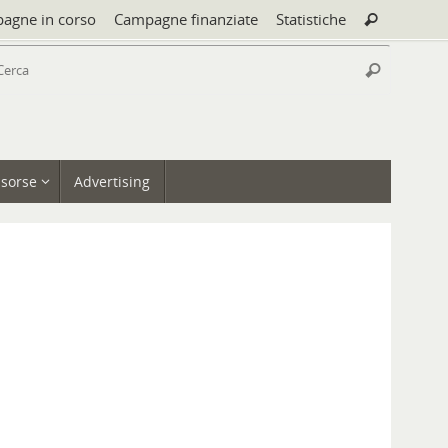
Cerca:
agne in corso
Campagne finanziate
Statistiche
Cerca
Cerca:
Cerca
isorse
Advertising