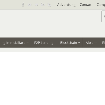
Advertising
Contatti
Camp
ing Immobiliare
P2P Lending
Blockchain
Altro
R