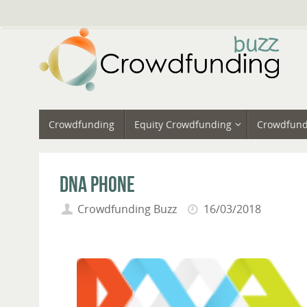
Vai
al
contenuto
Vai
Crowdfunding
Equity Crowdfunding
Crowdfund
al
contenuto
DNA Phone
Crowdfunding Buzz
16/03/2018