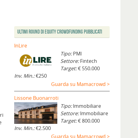
Ultimi Round di Equity Crowdfunding Pubblicati
InLire
Tipo:
PMI
Settore:
Fintech
Target:
€ 550.000
Inv. Min.:
€250
Guarda su Mamacrowd >
Lissone Buonarroti
Tipo:
Immobiliare
Settore:
Immobiliare
ri
Target:
€ 800.000
e
Inv. Min.:
€2.500
Guarda su Mamacrowd >