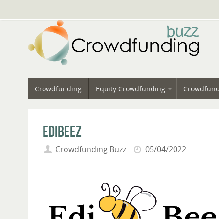
Vai
al
contenuto
Vai
Crowdfunding
Equity Crowdfunding
Crowdfund
al
contenuto
Edibeez
Crowdfunding Buzz
05/04/2022