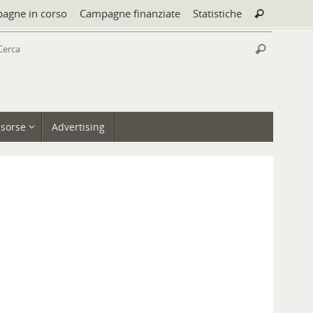
Cerca:
agne in corso
Campagne finanziate
Statistiche
Cerca
Cerca:
Cerca
isorse
Advertising