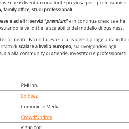
base che è diventato una fonte preziosa per i professionisti
 family office, studi professionali
.
e e ad altri servizi “
premium
”
è in continua crescita e ha
trando la validità e la scalabilità del modello di business.
ulteriormente. Facendo leva sulla leadership raggiunta in Ital
nfatti di
scalare a livello europeo
, sia rivolgendosi agli
ia, sia alla community di aziende, investitori e professionisti
PMI Inn.
Edibeez
Comunic. e Media
Crowdfundme
€ 200.000