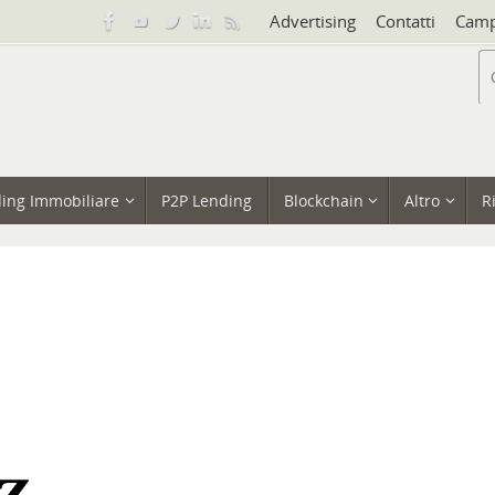
Advertising
Contatti
Camp
ing Immobiliare
P2P Lending
Blockchain
Altro
R