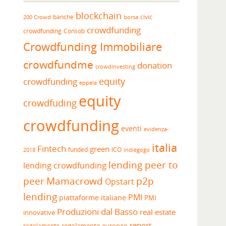
blockchain
banche
borsa
civic
200 Crowd
crowdfunding
crowdfunding
Consob
Crowdfunding Immobiliare
crowdfundme
donation
crowdinvesting
equity
crowdfunding
eppela
equity
crowdfuding
crowdfunding
eventi
evidenza-
italia
Fintech
green
funded
ICO
2018
indiegogo
lending peer to
lending crowdfunding
peer
Mamacrowd
p2p
Opstart
lending
PMI
piattaforme italiane
PMI
Produzioni dal Basso
real estate
innovative
report
regolamento europeo
regolamento