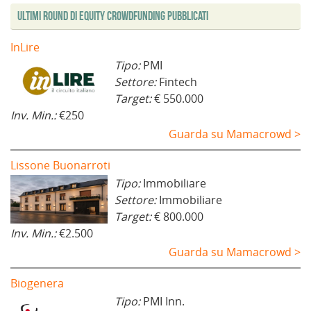
i
a
)
Ultimi Round di Equity Crowdfunding Pubblicati
n
)
e
s
t
InLire
r
a
Tipo:
PMI
)
Settore:
Fintech
Target:
€ 550.000
Inv. Min.:
€250
Guarda su Mamacrowd >
Lissone Buonarroti
Tipo:
Immobiliare
Settore:
Immobiliare
Target:
€ 800.000
Inv. Min.:
€2.500
Guarda su Mamacrowd >
Biogenera
Tipo:
PMI Inn.