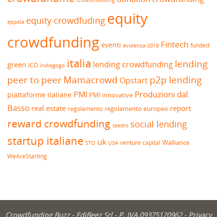
equity
equity crowdfuding
eppela
crowdfunding
Fintech
eventi
funded
evidenza-2018
italia
lending
lending crowdfunding
green
ICO
indiegogo
peer to peer
Mamacrowd
p2p lending
Opstart
Produzioni dal
PMI
piattaforme italiane
PMI innovative
Basso
real estate
report
regolamento europeo
regolamento
reward crowdfunding
social lending
seedrs
startup italiane
uk
venture capital
Walliance
USA
STO
WeAreStarting
Crowdfunding Buzz -
EdiBeez Srl
- P. IVA 09375120962 -
Privacy