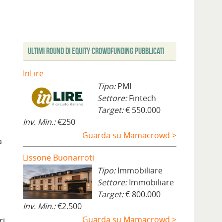
Ultimi Round di Equity Crowdfunding Pubblicati
InLire
Tipo:
PMI
Settore:
Fintech
Target:
€ 550.000
Inv. Min.:
€250
Guarda su Mamacrowd >
a
Lissone Buonarroti
Tipo:
Immobiliare
Settore:
Immobiliare
Target:
€ 800.000
Inv. Min.:
€2.500
Guarda su Mamacrowd >
ri