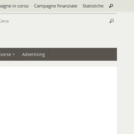
Cerca:
agne in corso
Campagne finanziate
Statistiche
Cerca
Cerca:
Cerca
isorse
Advertising