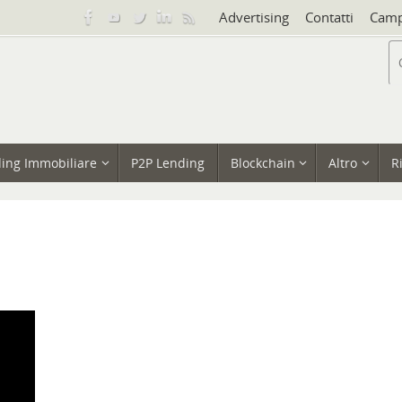
Advertising
Contatti
Camp
ing Immobiliare
P2P Lending
Blockchain
Altro
R