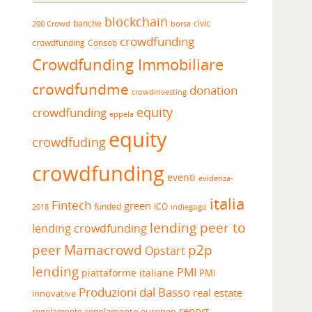
blockchain
banche
borsa
civic
200 Crowd
crowdfunding
crowdfunding
Consob
Crowdfunding Immobiliare
crowdfundme
donation
crowdinvesting
equity
crowdfunding
eppela
equity
crowdfuding
crowdfunding
eventi
evidenza-
italia
Fintech
green
funded
ICO
2018
indiegogo
lending peer to
lending crowdfunding
peer
Mamacrowd
p2p
Opstart
lending
PMI
piattaforme italiane
PMI
Produzioni dal Basso
real estate
innovative
report
regolamento europeo
regolamento