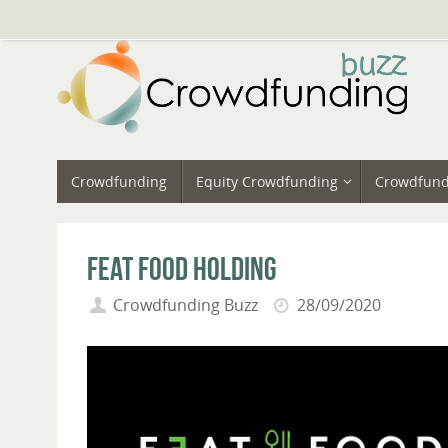
Vai
al
contenuto
Vai
Crowdfunding
Equity Crowdfunding
Crowdfund
al
contenuto
Feat Food Holding
Crowdfunding Buzz
28/09/2020