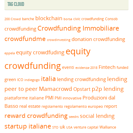
Tag Cloud
blockchain
banche
borsa
civic crowdfunding
Consob
200 Crowd
Crowdfunding Immobiliare
crowdfunding
crowdfundme
donation crowdfunding
crowdinvesting
equity
equity crowdfuding
eppela
crowdfunding
Fintech
eventi
funded
evidenza-2018
italia
lending
lending crowdfunding
green
ICO
indiegogo
peer to peer
Mamacrowd
p2p lending
Opstart
Produzioni dal
PMI
piattaforme italiane
PMI innovative
Basso
real estate
report
regolamento europeo
regolamento
reward crowdfunding
social lending
seedrs
startup italiane
uk
venture capital
Walliance
USA
STO