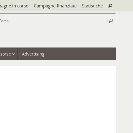
Cerca:
agne in corso
Campagne finanziate
Statistiche
Cerca
Cerca:
Cerca
isorse
Advertising