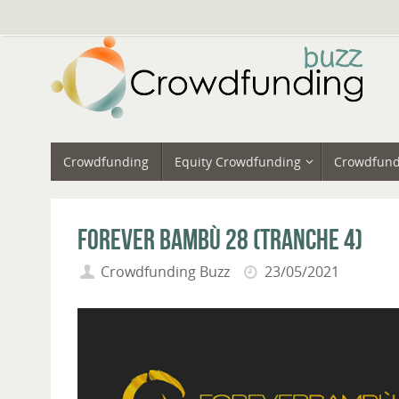
Vai
al
contenuto
Vai
Crowdfunding
Equity Crowdfunding
Crowdfund
al
contenuto
Forever Bambù 28 (Tranche 4)
Crowdfunding Buzz
23/05/2021