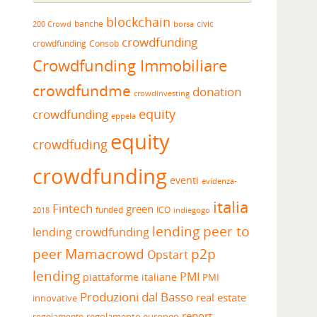
blockchain
banche
borsa
civic
200 Crowd
crowdfunding
crowdfunding
Consob
Crowdfunding Immobiliare
crowdfundme
donation
crowdinvesting
equity
crowdfunding
eppela
equity
crowdfuding
crowdfunding
eventi
evidenza-
italia
Fintech
green
funded
ICO
2018
indiegogo
lending peer to
lending crowdfunding
peer
Mamacrowd
p2p
Opstart
lending
PMI
piattaforme italiane
PMI
Produzioni dal Basso
real estate
innovative
report
regolamento europeo
regolamento