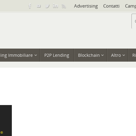
Advertising
Contatti
Camp
ing Immobiliare
P2P Lending
Blockchain
Altro
R