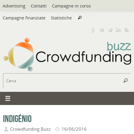
Vai
Advertising
Contatti
Campagne in corso
al
Cerca:
contenuto
Campagne finanziate
Statistiche
Cerca
C
Cerc
Indigénio
Crowdfunding Buzz
16/06/2016