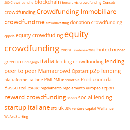
blockchain
banche
borsa
civic crowdfunding
Consob
200 Crowd
Crowdfunding Immobiliare
crowdfunding
crowdfundme
donation crowdfunding
crowdinvesting
equity
equity crowdfuding
eppela
crowdfunding
Fintech
eventi
funded
evidenza-2018
italia
lending
lending crowdfunding
green
ICO
indiegogo
peer to peer
Mamacrowd
p2p lending
Opstart
Produzioni dal
PMI
piattaforme italiane
PMI innovative
Basso
real estate
report
regolamento europeo
regolamento
reward crowdfunding
social lending
seedrs
startup italiane
uk
venture capital
Walliance
USA
STO
WeAreStarting