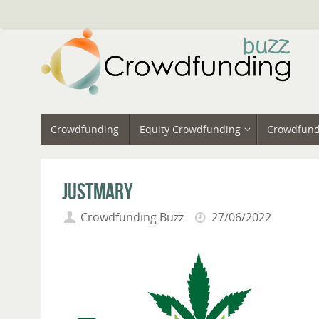
Vai
al
contenuto
Vai
Crowdfunding
Equity Crowdfunding
Crowdfund
al
contenuto
JustMary
Crowdfunding Buzz
27/06/2022