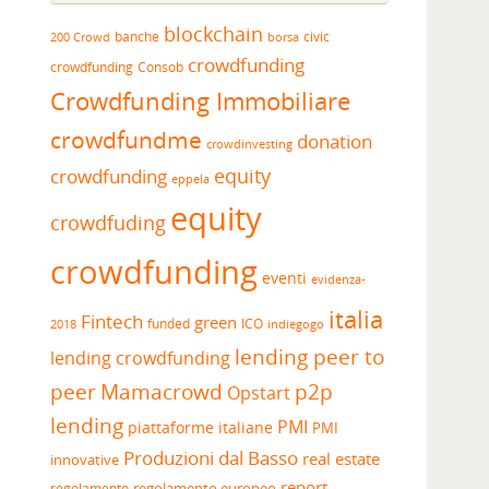
blockchain
banche
borsa
civic
200 Crowd
crowdfunding
crowdfunding
Consob
Crowdfunding Immobiliare
crowdfundme
donation
crowdinvesting
equity
crowdfunding
eppela
equity
crowdfuding
crowdfunding
eventi
evidenza-
italia
Fintech
green
funded
ICO
2018
indiegogo
lending peer to
lending crowdfunding
peer
Mamacrowd
p2p
Opstart
lending
PMI
piattaforme italiane
PMI
Produzioni dal Basso
real estate
innovative
report
regolamento europeo
regolamento