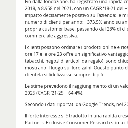
Fin dalla fondazione, ha registrato una rapida cr
2018, a 8.958 nel 2021, con un CAGR ‘18-21 del 
impatto decisamente positivo sull’azienda: le m
numero di clienti per anno: +373,5% anno su ann
propria customer base, passando dal 28% di client
commerciale aggressiva.
I clienti possono ordinare i prodotti online e ric
ore 17 e le ore 23 offre un significativo vantaggi
tabacchi, negozi di articoli da regalo), sono chius
mostrano il luogo sui loro zaini. Questo punto d
clientela si fidelizzasse sempre di più.
Le stime prevedono il raggiungimento di un valo
2025 (CAGR ‘21-25: +64,4%).
Secondo i dati riportati da Google Trends, nel 2
Il forte interesse si è tradotto in una rapida cres
Partners’ Exclusive Consumer Research stima che 