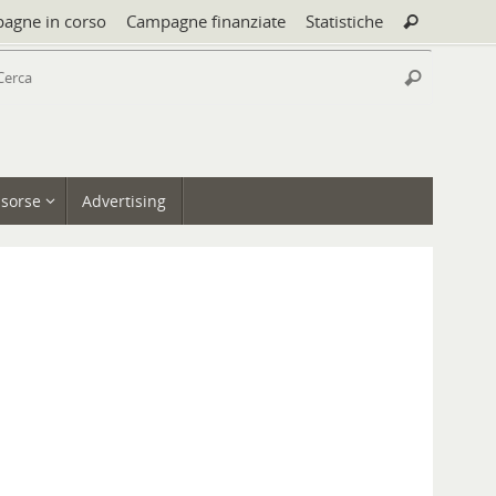
Cerca:
agne in corso
Campagne finanziate
Statistiche
Cerca
Cerca:
Cerca
isorse
Advertising