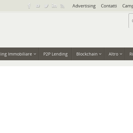
Advertising
Contatti
Camp
ing Immobiliare
P2P Lending
Blockchain
Altro
R