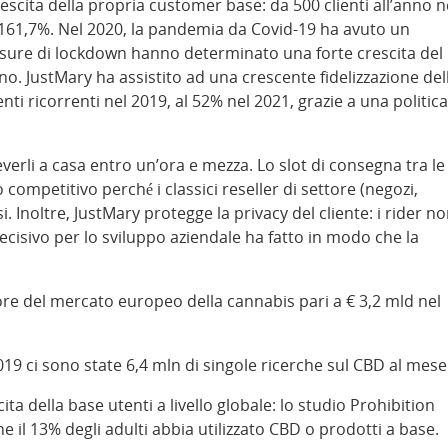
escita della propria customer base: da 500 clienti all’anno n
+161,7%. Nel 2020, la pandemia da Covid-19 ha avuto un
isure di lockdown hanno determinato una forte crescita del
o. JustMary ha assistito ad una crescente fidelizzazione del
i ricorrenti nel 2019, al 52% nel 2021, grazie a una politica
everli a casa entro un’ora e mezza. Lo slot di consegna tra le
o competitivo perché i classici reseller di settore (negozi,
i. Inoltre, JustMary protegge la privacy del cliente: i rider n
ecisivo per lo sviluppo aziendale ha fatto in modo che la
re del mercato europeo della cannabis pari a € 3,2 mld nel
019 ci sono state 6,4 mln di singole ricerche sul CBD al mese
cita della base utenti a livello globale: lo studio Prohibition
il 13% degli adulti abbia utilizzato CBD o prodotti a base.