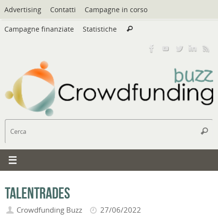
Vai
Advertising
Contatti
Campagne in corso
al
Cerca:
contenuto
Campagne finanziate
Statistiche
Cerca
C
Cerc
TalenTrades
Crowdfunding Buzz
27/06/2022