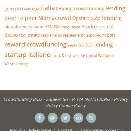
italia
lending
lending crowdfunding
green
ICO
indiegogo
peer to peer
Mamacrowd
p2p lending
Opstart
Produzioni dal
PMI
piattaforme italiane
PMI innovative
Basso
real estate
report
regolamento europeo
regolamento
reward crowdfunding
social lending
seedrs
startup italiane
uk
venture capital
Walliance
USA
STO
WeAreStarting
Crowdfunding Buzz -
EdiBeez Srl
- P. IVA 09375120962 -
Privacy
Policy
Cookie Policy
About
Advertising
Contatti
Campagne in corso