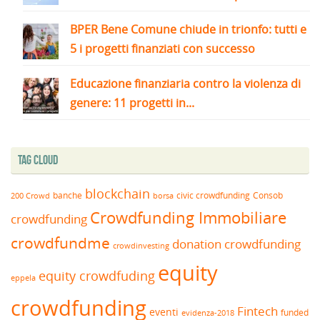
BPER Bene Comune chiude in trionfo: tutti e
5 i progetti finanziati con successo
Educazione finanziaria contro la violenza di
genere: 11 progetti in...
Tag Cloud
blockchain
banche
borsa
civic crowdfunding
Consob
200 Crowd
Crowdfunding Immobiliare
crowdfunding
crowdfundme
donation crowdfunding
crowdinvesting
equity
equity crowdfuding
eppela
crowdfunding
Fintech
eventi
funded
evidenza-2018