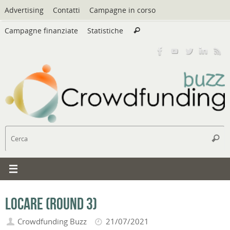
Vai
Advertising
Contatti
Campagne in corso
al
Cerca:
contenuto
Campagne finanziate
Statistiche
Cerca
C
Cerc
Locare (round 3)
Crowdfunding Buzz
21/07/2021