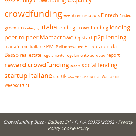
equity crowdfuding
eppela
crowdfunding
Fintech
eventi
funded
evidenza-2018
italia
lending
lending crowdfunding
green
ICO
indiegogo
peer to peer
Mamacrowd
p2p lending
Opstart
Produzioni dal
PMI
piattaforme italiane
PMI innovative
Basso
real estate
report
regolamento europeo
regolamento
reward crowdfunding
social lending
seedrs
startup italiane
uk
venture capital
Walliance
USA
STO
WeAreStarting
Crowdfunding Buzz -
EdiBeez Srl
- P. IVA 09375120962 -
Privacy
Policy
Cookie Policy